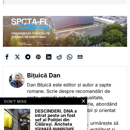
Bițuică Dan
Dan Bițuică este editor și autor a șapte
romane. Scrie despre recomandări de
carte, remedii naturiste, actualitate,
DON'T MISS
cotidian politic, sport și istorie, abordând
subiectele într-un stil accesibil și orientat
DESCINDERI. DNA a
intrat peste un fost
spre informare.
șef al Poliției din
Prin activitatea sa editorială, urmărește să
Călărași. Ancheta
vizează suspiciuni
ofere cititorilor conținut clar, echilibrat și