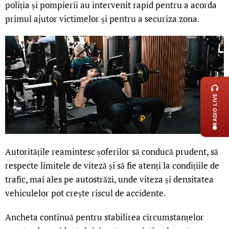
poliția și pompierii au intervenit rapid pentru a acorda
primul ajutor victimelor și pentru a securiza zona.
LIVE 
RADIO LIVE
Autoritățile reamintesc șoferilor să conducă prudent, să
respecte limitele de viteză și să fie atenți la condițiile de
trafic, mai ales pe autostrăzi, unde viteza și densitatea
vehiculelor pot crește riscul de accidente.
Ancheta continuă pentru stabilirea circumstanțelor