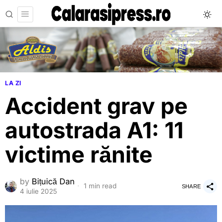
LA ZI
Accident grav pe
autostrada A1: 11
victime rănite
by
Bițuică Dan
1 min read
SHARE
4 iulie 2025