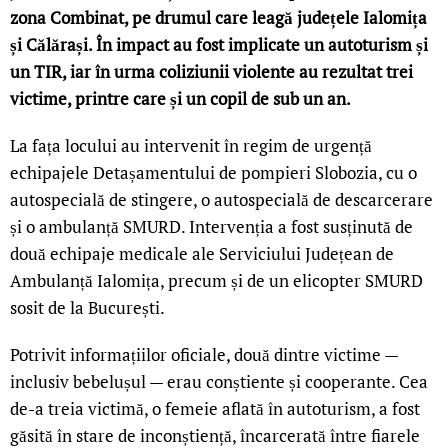
zona Combinat, pe drumul care leagă județele Ialomița
și Călărași. În impact au fost implicate un autoturism și
un TIR, iar în urma coliziunii violente au rezultat trei
victime, printre care și un copil de sub un an.
La fața locului au intervenit în regim de urgență
echipajele Detașamentului de pompieri Slobozia, cu o
autospecială de stingere, o autospecială de descarcerare
și o ambulanță SMURD. Intervenția a fost susținută de
două echipaje medicale ale Serviciului Județean de
Ambulanță Ialomița, precum și de un elicopter SMURD
sosit de la București.
Potrivit informațiilor oficiale, două dintre victime —
inclusiv bebelușul — erau conștiente și cooperante. Cea
de-a treia victimă, o femeie aflată în autoturism, a fost
găsită în stare de inconștiență, încarcerată între fiarele