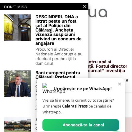
DON'T MISS
DESCINDERI. DNA a
intrat peste un fost
șef al Poliției din
Călărași. Ancheta
vizează suspiciuni
privind un concurs de
angajare
Procurori ai Direcției
Naționale Anticorupție au
13 februarie 2026
efectuat percheziții la
Proiectul de 400 de milioane de euro pentru apă și
domiciliul
canalizare, confirmat definitiv de instanță. Fostul director
reacționează după acuzațiile că ar fi „încurcat” investiția
Bani europeni pentru
Călărași: Prefectul
TERMENI ȘI CONDIȚII
COOKIES
POLITICA DE ANULARE & RETUR
Laurențiu State anunță
×
PUBLICITATE ONLINE & TIPĂRITĂ
DESPRE NOI
CONTACT
colaborarea cu ADR
Urmărește-ne pe WhatsApp!
Sud-Muntenia pentru
ZIARUL ANUNȚUL CĂLĂRĂȘEAN
noi finanțări
Vrei să fii mereu la curent cu toate știrile?
Călărașul se pregătește
să intre pe harta
Urmarește
CalarasiPress
pe canalul de
finanțărilor europene, cu
WhatsApp.
Anunț solicitare ofertă
– Prefectura Județului
Abonează-te la canal
Călărași casează 6