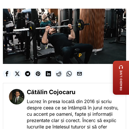
LIVE 
RADIO LIVE
Cătălin Cojocaru
Lucrez în presa locală din 2016 și scriu
despre ceea ce se întâmplă în jurul nostru,
cu accent pe oameni, fapte și informații
prezentate clar și corect. Încerc să explic
lucrurile pe înțelesul tuturor și să ofer