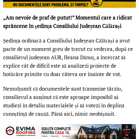
„Am nevoie de praf de putut!” Momentul care a ridicat
sprâncene în ședința Consiliului Județean Călărași
Ședința ordinară a Consiliului Județean Călărași a avut
parte de un moment greu de trecut cu vederea, după ce
consilierul județean AUR, Ileana Dănuț, a încercat să
explice cât de dificil este să analizezi proiecte de
hotărâre primite cu doar câteva ore înainte de vot.
Nemulțumit că documentele sunt transmise târziu,
consilierul a susținut că este aproape imposibil să
studiezi în detaliu materialele și să votezi în deplină
cunoștință de cauză. Până aici, nimic neobișnuit.