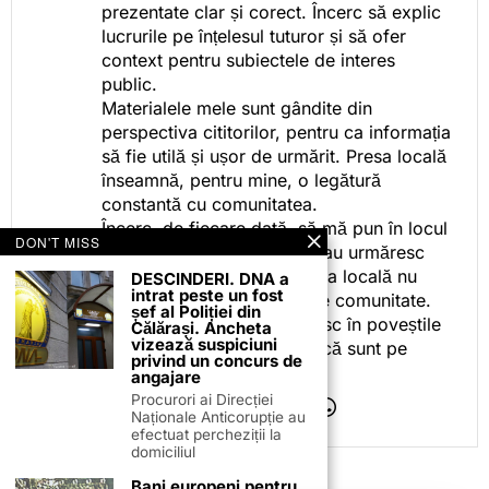
prezentate clar și corect. Încerc să explic
lucrurile pe înțelesul tuturor și să ofer
context pentru subiectele de interes
public.
Materialele mele sunt gândite din
perspectiva cititorilor, pentru ca informația
să fie utilă și ușor de urmărit. Presa locală
înseamnă, pentru mine, o legătură
constantă cu comunitatea.
Încerc, de fiecare dată, să mă pun în locul
DON'T MISS
celor care citesc, privesc sau urmăresc
ceea ce fac. Pentru că presa locală nu
DESCINDERI. DNA a
intrat peste un fost
este despre mine, ci despre comunitate.
șef al Poliției din
Iar dacă oamenii se regăsesc în poveștile
Călărași. Ancheta
vizează suspiciuni
pe care le spun, înseamnă că sunt pe
privind un concurs de
drumul bun.
angajare
Procurori ai Direcției
Naționale Anticorupție au
efectuat percheziții la
domiciliul
Bani europeni pentru