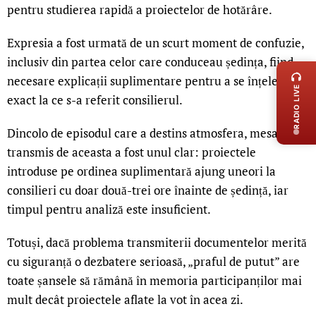
pentru studierea rapidă a proiectelor de hotărâre.
Expresia a fost urmată de un scurt moment de confuzie,
LIVE 
inclusiv din partea celor care conduceau ședința, fiind
necesare explicații suplimentare pentru a se înțelege
RADIO LIVE
exact la ce s-a referit consilierul.
Dincolo de episodul care a destins atmosfera, mesajul
transmis de aceasta a fost unul clar: proiectele
introduse pe ordinea suplimentară ajung uneori la
consilieri cu doar două-trei ore înainte de ședință, iar
timpul pentru analiză este insuficient.
Totuși, dacă problema transmiterii documentelor merită
cu siguranță o dezbatere serioasă, „praful de putut” are
toate șansele să rămână în memoria participanților mai
mult decât proiectele aflate la vot în acea zi.