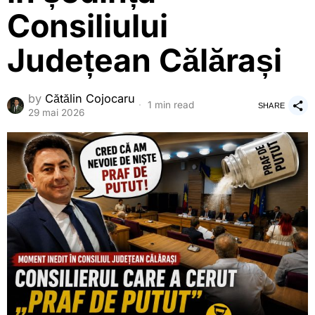
Consiliului
Județean Călărași
by
Cătălin Cojocaru
1 min read
SHARE
29 mai 2026