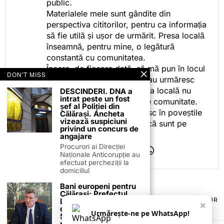
public.
Materialele mele sunt gândite din
perspectiva cititorilor, pentru ca informația
să fie utilă și ușor de urmărit. Presa locală
înseamnă, pentru mine, o legătură
constantă cu comunitatea.
Încerc, de fiecare dată, să mă pun în locul
DON'T MISS
celor care citesc, privesc sau urmăresc
ceea ce fac. Pentru că presa locală nu
DESCINDERI. DNA a
intrat peste un fost
este despre mine, ci despre comunitate.
șef al Poliției din
Iar dacă oamenii se regăsesc în poveștile
Călărași. Ancheta
vizează suspiciuni
pe care le spun, înseamnă că sunt pe
privind un concurs de
drumul bun.
angajare
Procurori ai Direcției
Naționale Anticorupție au
efectuat percheziții la
domiciliul
Bani europeni pentru
Călărași: Prefectul
TERMENI ȘI CONDIȚII
COOKIES
POLITICA DE ANULARE & RETUR
Laurențiu State anunță
×
PUBLICITATE ONLINE & TIPĂRITĂ
DESPRE NOI
CONTACT
colaborarea cu ADR
Urmărește-ne pe WhatsApp!
Sud-Muntenia pentru
ZIARUL ANUNȚUL CĂLĂRĂȘEAN
noi finanțări