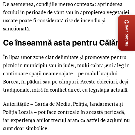
De asemenea, condițiile meteo contează: aprinderea
LIVE 
focului în perioade de vânt sau în apropierea vegetației
uscate poate fi considerată risc de incendiu și
RADIO LIVE
sancționată.
Ce înseamnă asta pentru Călărași
În lipsa unor zone clar delimitate și promovate pentru
picnic în municipiu sau în județ, mulți călărășeni aleg în
continuare spații neamenajate – pe malul brațului
Borcea, în păduri sau pe câmpuri. Aceste obiceiuri, deși
tradiționale, intră în conflict direct cu legislația actuală.
Autoritățile – Garda de Mediu, Poliția, Jandarmeria și
Poliția Locală – pot face controale în această perioadă,
iar experiența anilor trecuți arată că astfel de acțiuni nu
sunt doar simbolice.