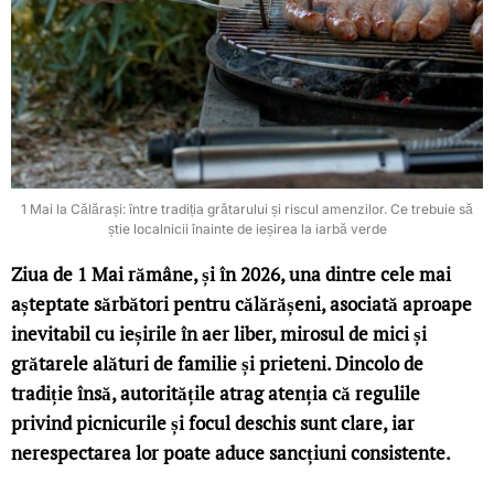
1 Mai la Călărași: între tradiția grătarului și riscul amenzilor. Ce trebuie să
știe localnicii înainte de ieșirea la iarbă verde
Ziua de 1 Mai rămâne, și în 2026, una dintre cele mai
așteptate sărbători pentru călărășeni, asociată aproape
inevitabil cu ieșirile în aer liber, mirosul de mici și
grătarele alături de familie și prieteni. Dincolo de
tradiție însă, autoritățile atrag atenția că regulile
privind picnicurile și focul deschis sunt clare, iar
nerespectarea lor poate aduce sancțiuni consistente.