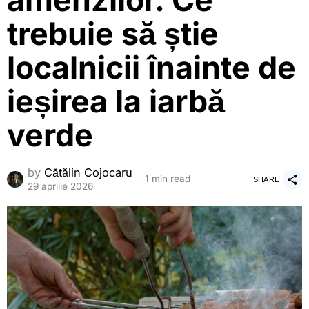
amenzilor. Ce
trebuie să știe
localnicii înainte de
ieșirea la iarbă
verde
by
Cătălin Cojocaru
1 min read
SHARE
29 aprilie 2026