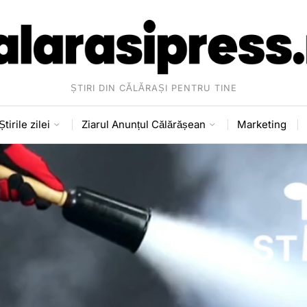
ȘTIRI DIN CĂLĂRAȘI PENTRU TINE
Știrile zilei
Ziarul Anunțul Călărășean
Marketing