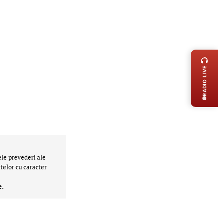
LIVE 
RADIO LIVE
ele prevederi ale
telor cu caracter
e.