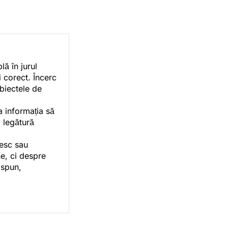
ă în jurul
i corect. Încerc
ubiectele de
a informația să
o legătură
vesc sau
e, ci despre
 spun,