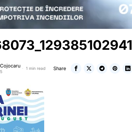
8073_12938510294
 Cojocaru
Share
1 min read
25