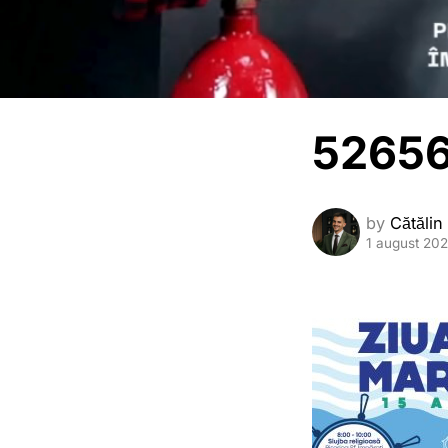
52656
by
Cătălin
1 august 20