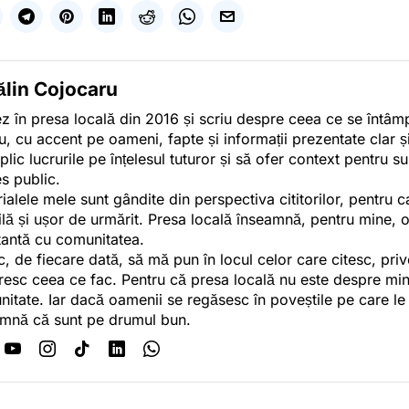
ălin Cojocaru
z în presa locală din 2016 și scriu despre ceea ce se întâmpl
u, cu accent pe oameni, fapte și informații prezentate clar ș
plic lucrurile pe înțelesul tuturor și să ofer context pentru s
es public.
ialele mele sunt gândite din perspectiva cititorilor, pentru c
tilă și ușor de urmărit. Presa locală înseamnă, pentru mine, 
antă cu comunitatea.
c, de fiecare dată, să mă pun în locul celor care citesc, pri
esc ceea ce fac. Pentru că presa locală nu este despre min
itate. Iar dacă oamenii se regăsesc în poveștile pe care le
mnă că sunt pe drumul bun.