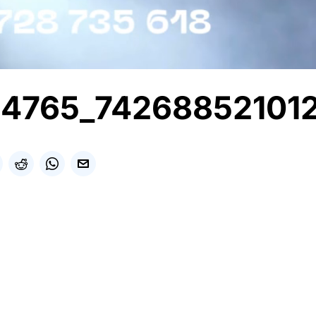
14765_74268852101