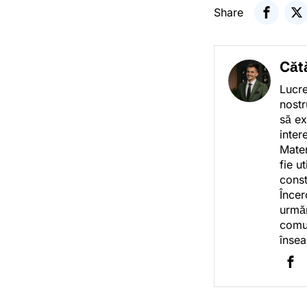
Share
Căt
Lucre
nostr
să ex
inter
Mater
fie u
const
Încer
urmăr
comun
însea