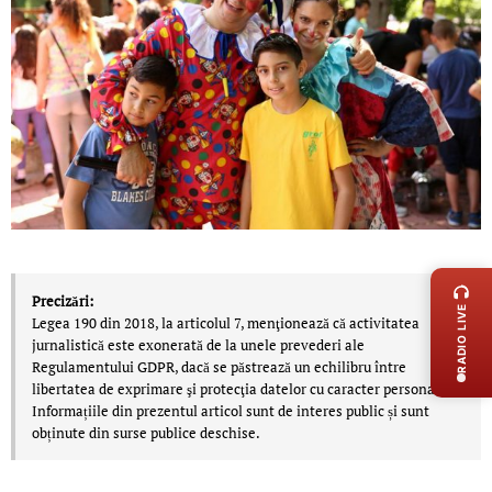
LIVE 
Precizări:
RADIO LIVE
Legea 190 din 2018, la articolul 7, menţionează că activitatea
jurnalistică este exonerată de la unele prevederi ale
Regulamentului GDPR, dacă se păstrează un echilibru între
libertatea de exprimare şi protecţia datelor cu caracter personal.
Informațiile din prezentul articol sunt de interes public și sunt
obținute din surse publice deschise.