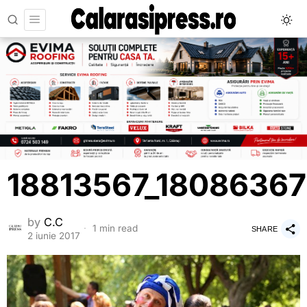
18813567_1808636
by
C.C
1 min read
SHARE
2 iunie 2017