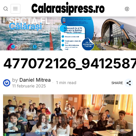
477072126_941258
by
Daniel Mitrea
1 min read
SHARE
11 februarie 2025