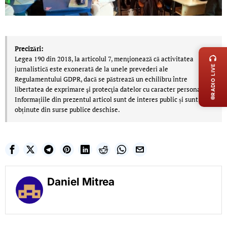
LIVE 
Precizări:
Legea 190 din 2018, la articolul 7, menţionează că activitatea
RADIO LIVE
jurnalistică este exonerată de la unele prevederi ale
Regulamentului GDPR, dacă se păstrează un echilibru între
libertatea de exprimare şi protecţia datelor cu caracter personal.
Informațiile din prezentul articol sunt de interes public și sunt
obținute din surse publice deschise.
Daniel Mitrea