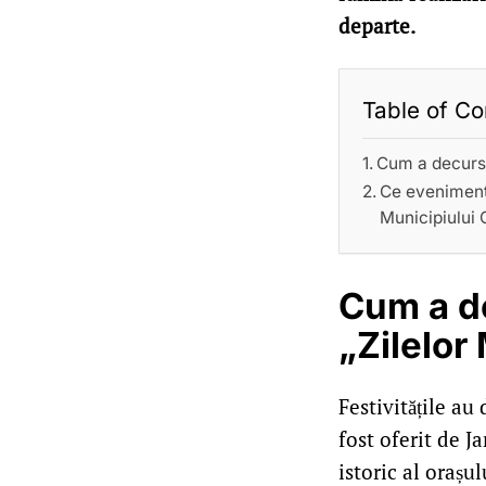
departe.
Table of Co
Cum a decurs p
Ce evenimente
Municipiului 
Cum a de
„Zilelor
Festivitățile a
fost oferit de J
istoric al orașu