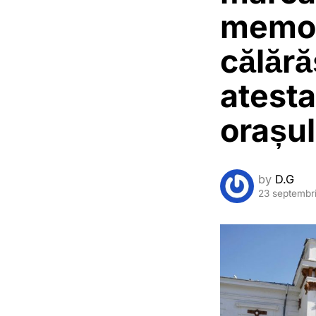
memor
călără
atest
orașul
by
D.G
23 septembr