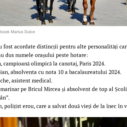
ebook Marius Dulce
fost acordate distincții pentru alte personalități car
 au dus numele orașului peste hotare:
 campioană olimpică la canotaj, Paris 2024.
ian, absolventa cu nota 10 a bacalaureatului 2024.
he, asistent medical.
marinar pe Bricul Mircea și absolvent de top al Școl
ân”.
, polițist erou, care a salvat două vieți de la înec în 