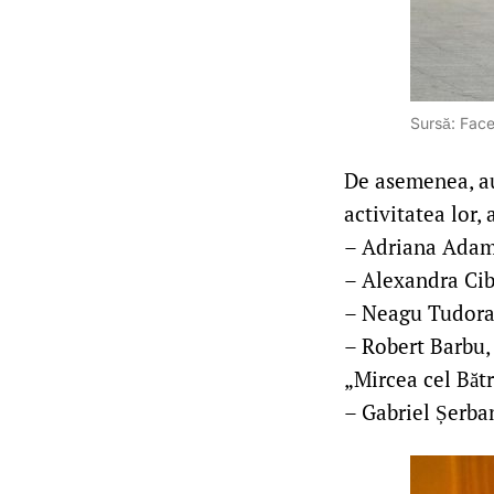
Sursă: Fac
De asemenea, au 
activitatea lor,
– Adriana Adam,
– Alexandra Cib
– Neagu Tudorac
– Robert Barbu, 
„Mircea cel Bătr
– Gabriel Șerban