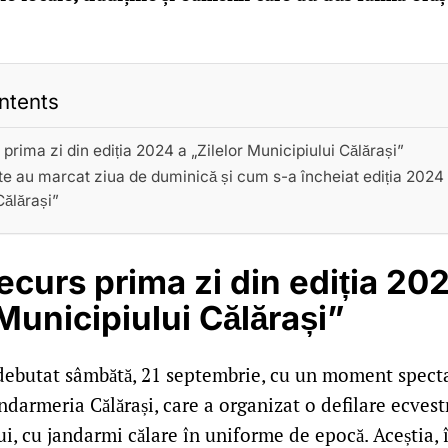
ntents
rima zi din ediția 2024 a „Zilelor Municipiului Călărași”
 au marcat ziua de duminică și cum s-a încheiat ediția 2024 a
Călărași”
curs prima zi din ediția 20
 Municipiului Călărași”
u debutat sâmbătă, 21 septembrie, cu un moment spect
andarmeria Călărași, care a organizat o defilare ecvest
lui, cu jandarmi călare în uniforme de epocă. Aceștia,