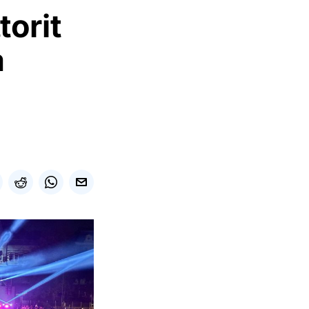
orit
a