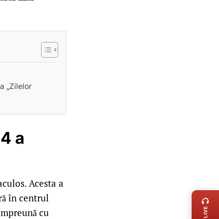
 „Zilelor
24 a
aculos. Acesta a
LIVE 
ră în centrul
 împreună cu