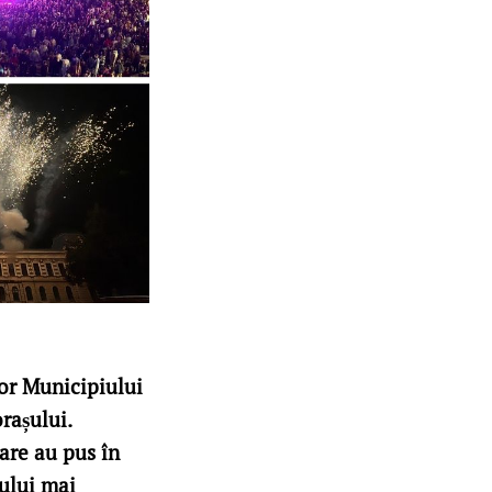
or Municipiului
rașului.
care au pus în
șului mai