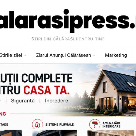
ȘTIRI DIN CĂLĂRAȘI PENTRU TINE
Știrile zilei
Ziarul Anunțul Călărășean
Marketing