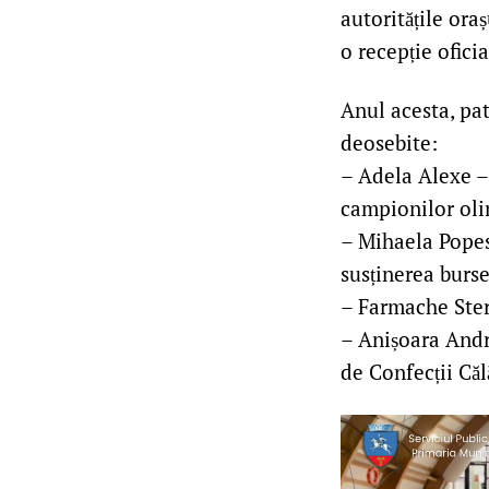
autoritățile ora
o recepție oficia
Anul acesta, pat
deosebite:
– Adela Alexe –
campionilor oli
– Mihaela Popes
susținerea burse
– Farmache Ster
– Anișoara Andre
de Confecții Căl