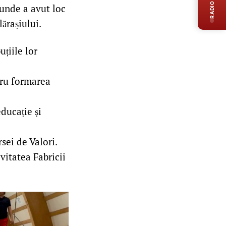
RADIO LIVE
 unde a avut loc
lărașiului.
țiile lor
tru formarea
ducație și
sei de Valori.
vitatea Fabricii