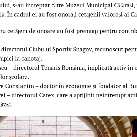
șului, s-au îndreptat către Muzeul Municipal Călărași,
lă. În cadrul ei au fost onorați cetățenii valoroși ai Că
ru cetățeni de onoare au fost premiați pentru contribu
 directorul Clubului Sportiv Snagov, recunoscut pen
mpici la canotaj.
cu – directorul Tenaris România, implicată activ în e
lor școlare.
e Constantin – doctor în economie și fondator al Bur
i – directorul Catex, care a sprijinit neîntrerupt acti
ărași.