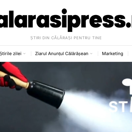
ȘTIRI DIN CĂLĂRAȘI PENTRU TINE
Știrile zilei
Ziarul Anunțul Călărășean
Marketing