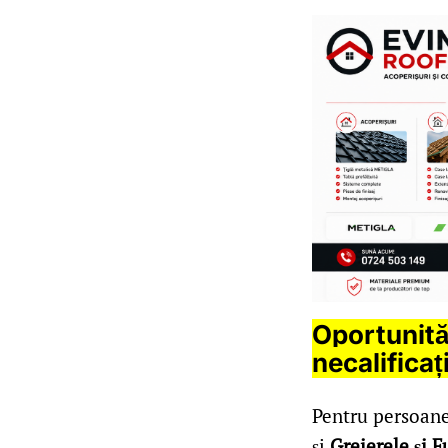
Oportunităț
necalificaț
Pentru persoane
și
Greierele și 