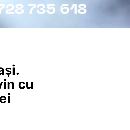
ași.
vin cu
ei