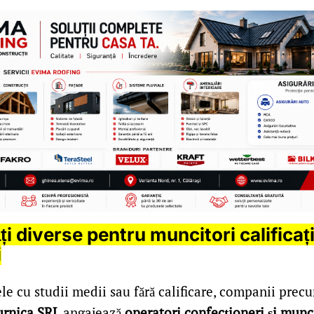
i diverse pentru muncitori calificați
i
le cu studii medii sau fără calificare, companii pre
Furnica SRL
angajează
operatori confecționeri și munc