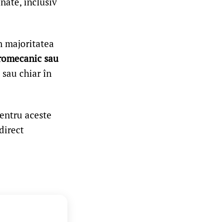
inate, inclusiv
în majoritatea
tromecanic sau
 sau chiar în
pentru aceste
direct