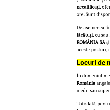
necalificați
, of
ore. Sunt dispo
De asemenea, în
lăcătuși
, cu sau
ROMÂNIA SA
ș
aceste posturi, 
Locuri de 
În domeniul me
România
angaj
medii sau super
Totodată, pentru