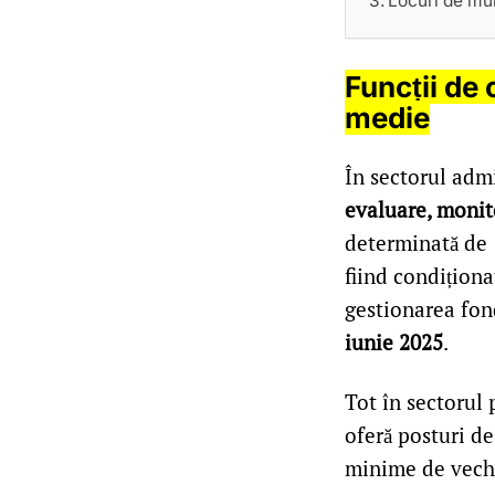
Locuri de mun
Funcții de 
medie
În sectorul admi
evaluare, monito
determinată de 1
fiind condiționa
gestionarea fon
iunie 2025
.
Tot în sectorul 
oferă posturi de
minime de vech