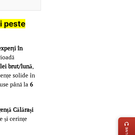
i peste
experți în
rioadă
 lei brut/lună
,
tențe solide în
puse până la
6
ență Călărași
LIVE 
e și cerințe