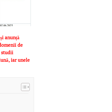
și anunță
 domenii de
 studii
lună, iar unele