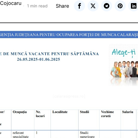
 Cojocaru
Share
1 min read