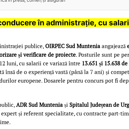
că în presă, comerț și asigurări
conducere în administrație, cu salari
nistrației publice,
OIRPEC Sud Muntenia
angajează
rizare și verificare de proiecte
. Posturile sunt pe pe
2 luni, cu salarii ce variază între
13.651 și 15.638 de
tă însă de o experiență vastă (până la 7 ani) și compe
durilor europene. Dosarele pentru concurs pot fi de
public,
ADR Sud Muntenia
și
Spitalul Județean de Urg
 expert și referent specialitate, cu contracte part-tim
ime.