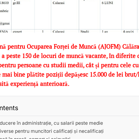
ană pentru Ocuparea Forței de Muncă (AJOFM) Călăra
a a peste 150 de locuri de muncă vacante, în diferite
 pentru persoane cu studii medii, cât și pentru cele cu
 mai bine plătite poziții depășesc 15.000 de lei brut/
sită experiență anterioară.
ntents
ducere în administrație, cu salarii peste medie
iverse pentru muncitori calificați și necalificați