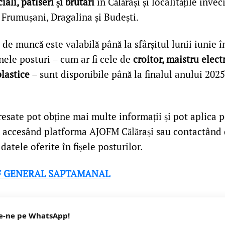
ali, patiseri și brutari
în Călărași și localitățile învec
 Frumușani, Dragalina și Budești.
 de muncă este valabilă până la sfârșitul lunii iunie 
unele posturi – cum ar fi cele de
croitor, maistru elec
lastice
– sunt disponibile până la finalul anului 2025
esate pot obține mai multe informații și pot aplica 
 accesând platforma AJOFM Călărași sau contactând 
datele oferite în fișele posturilor.
F GENERAL SAPTAMANAL
e-ne pe WhatsApp!