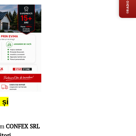
RADIO LIVE
 și
cum
CONFEX SRL
itori