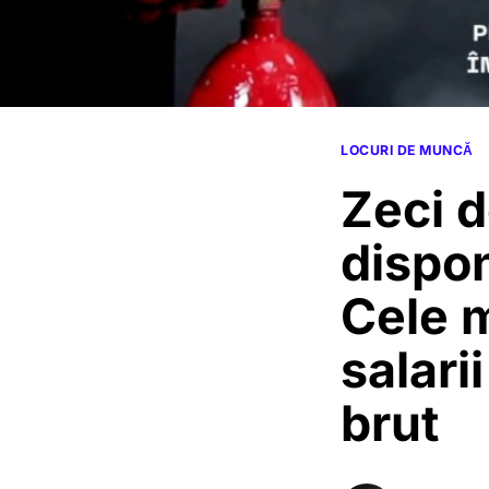
LOCURI DE MUNCĂ
Zeci d
dispon
Cele m
salari
brut