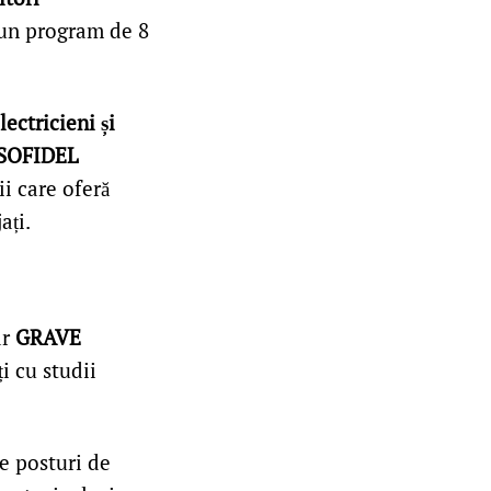
un program de 8
lectricieni și
SOFIDEL
i care oferă
ați.
ar
GRAVE
i cu studii
le posturi de