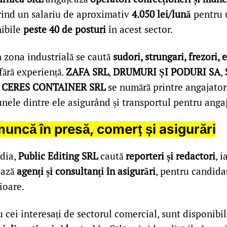
erind un salariu de aproximativ
4.050 lei/lună
pentru 
nibile
peste 40 de posturi
în acest sector.
 zona industrială se caută
sudori, strungari, frezori, e
 fără experiență.
ZAFA SRL
,
DRUMURI ȘI PODURI SA
,
i
CERES CONTAINER SRL
se numără printre angajatori
unele dintre ele asigurând și transportul pentru angaj
muncă în presă, comerț și asigurări
dia,
Public Editing SRL
caută
reporteri și redactori
, i
ează
agenți și consultanți în asigurări
, pentru candidaț
ioare.
 cei interesați de sectorul comercial, sunt disponibi