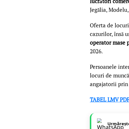
lucrători comerci
Jegălia, Modelu,
Oferta de locuri
cazurilor, însă 
operator mase p
2026.
Persoanele inter
locuri de muncă
angajatorii prin 
TABEL LMV PD
Urmăreșt