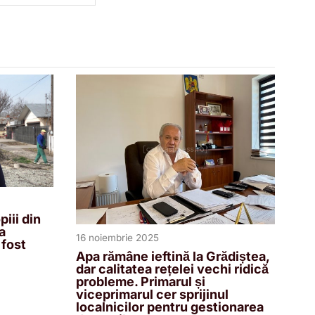
iii din
a
16 noiembrie 2025
 fost
Apa rămâne ieftină la Grădiștea,
dar calitatea rețelei vechi ridică
probleme. Primarul și
viceprimarul cer sprijinul
localnicilor pentru gestionarea