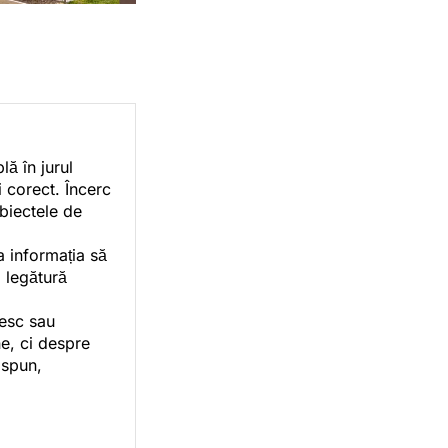
ă în jurul
i corect. Încerc
ubiectele de
a informația să
o legătură
vesc sau
e, ci despre
 spun,