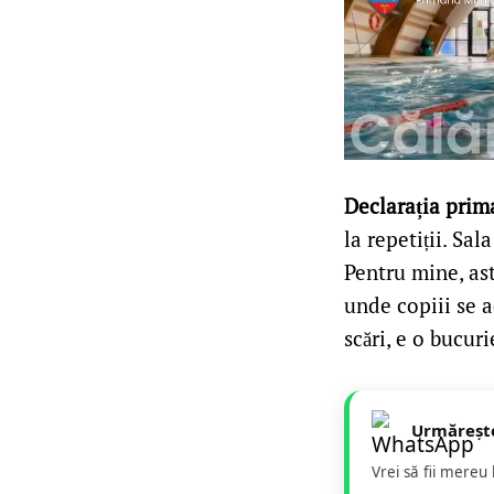
Declarația prim
la repetiții. Sal
Pentru mine, ast
unde copiii se a
scări, e o bucuri
Urmăreșt
Vrei să fii mereu