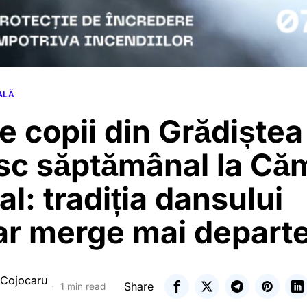
ALĂ
e copii din Grădiștea
sc săptămânal la Că
al: tradiția dansului
ar merge mai depart
 Cojocaru
Share
1 min read