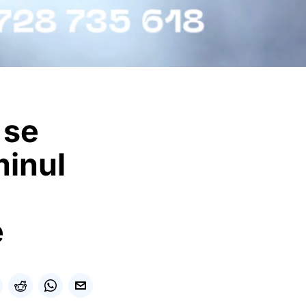
 se
minul
e