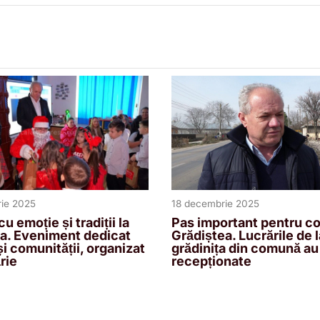
18 decembrie 2025
ie 2025
Pas important pentru cop
u emoție și tradiții la
Grădiștea. Lucrările de l
a. Eveniment dedicat
grădinița din comună au
și comunității, organizat
recepționate
rie