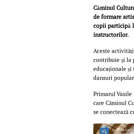
Căminul Cultura
de formare artis
copii participă 
instructorilor.
Aceste activităț
contribuie și la
educaționale și 
dansuri populare
Primarul Vasile 
care Căminul Cul
se conectează cu