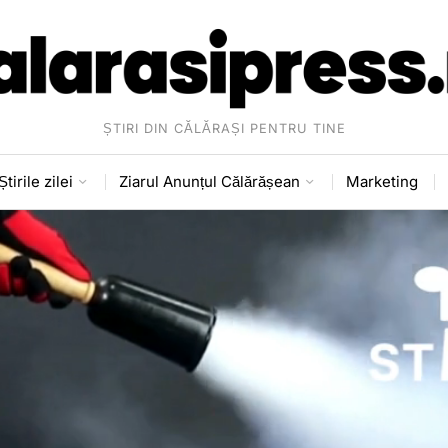
ȘTIRI DIN CĂLĂRAȘI PENTRU TINE
Știrile zilei
Ziarul Anunțul Călărășean
Marketing