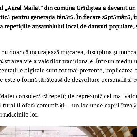
l „Aurel Mailat” din comuna Grădiștea a devenit un v
tică pentru generația tânără. În fiecare săptămână, în
la repetițiile ansamblului local de dansuri populare
i nu doar că încurajează mișcarea, disciplina și munca
 păstrarea vie a valorilor tradiționale. Într-un mediu
tentațiile digitale sunt tot mai prezente, implicarea c
 este o formă sănătoasă de dezvoltare personală și c
Matei consideră că repetițiile reprezintă cel mai valo
tural îl oferă comunității – un loc unde copiii învață
 rădăcinile lor.