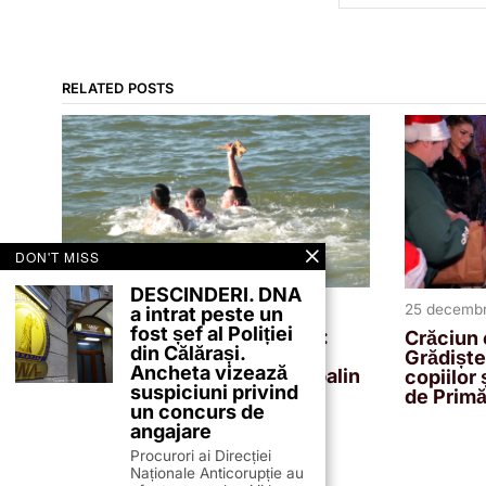
RELATED POSTS
DON'T MISS
DESCINDERI. DNA
4 ianuarie 2026
25 decembr
a intrat peste un
fost șef al Poliției
Grădiștea păstrează tradiția:
Crăciun c
din Călărași.
Boboteaza, sărbătorită cu
Grădiște
Ancheta vizează
sfințirea apei și concurs cabalin
copiilor 
suspiciuni privind
de Primă
un concurs de
angajare
Procurori ai Direcției
Naționale Anticorupție au