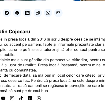
ălin Cojocaru
z în presa locală din 2016 și scriu despre ceea ce se întâmpl
u, cu accent pe oameni, fapte și informații prezentate clar ș
plic lucrurile pe înțelesul tuturor și să ofer context pentru s
es public.
ialele mele sunt gândite din perspectiva cititorilor, pentru c
tilă și ușor de urmărit. Presa locală înseamnă, pentru mine, 
antă cu comunitatea.
c, de fiecare dată, să mă pun în locul celor care citesc, pri
esc ceea ce fac. Pentru că presa locală nu este despre min
itate. Iar dacă oamenii se regăsesc în poveștile pe care le
mnă că sunt pe drumul bun.