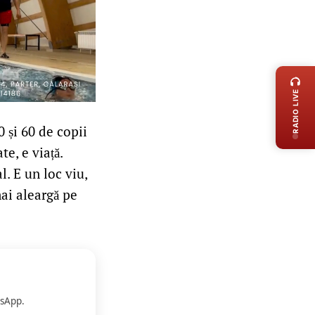
LIVE 
RADIO LIVE
0 și 60 de copii
te, e viață.
. E un loc viu,
mai aleargă pe
sApp.