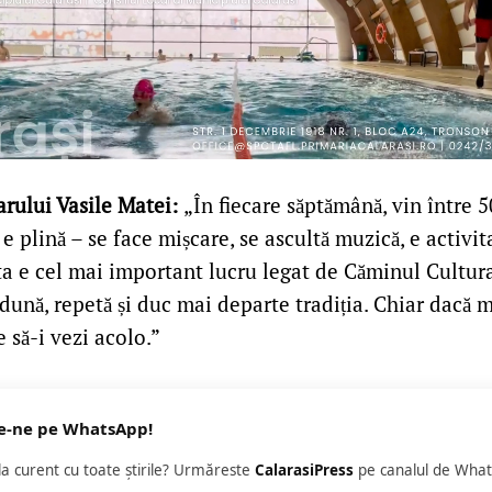
arului Vasile Matei:
„În fiecare săptămână, vin între 5
a e plină – se face mișcare, se ascultă muzică, e activita
a e cel mai important lucru legat de Căminul Cultural
dună, repetă și duc mai departe tradiția. Chiar dacă 
e să-i vezi acolo.”
e-ne pe WhatsApp!
 la curent cu toate știrile? Urmăreste
CalarasiPress
pe canalul de What