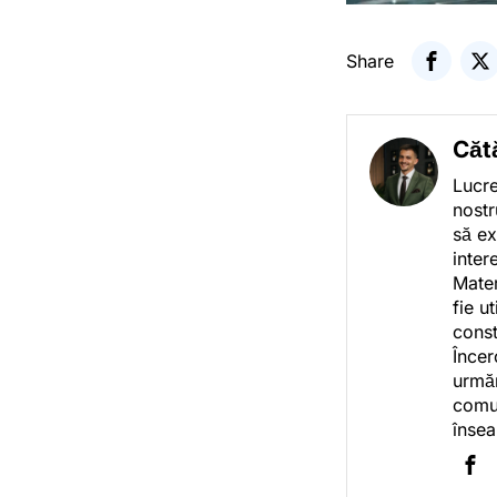
Share
Căt
Lucre
nostr
să ex
inter
Mater
fie u
const
Încer
urmăr
comun
însea