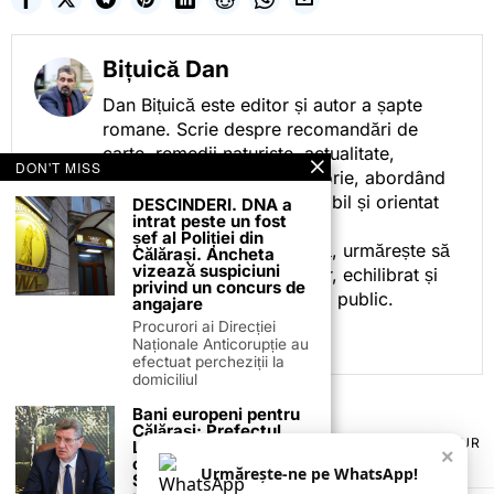
Bițuică Dan
Dan Bițuică este editor și autor a șapte
romane. Scrie despre recomandări de
carte, remedii naturiste, actualitate,
DON'T MISS
cotidian politic, sport și istorie, abordând
subiectele într-un stil accesibil și orientat
DESCINDERI. DNA a
intrat peste un fost
spre informare.
șef al Poliției din
Prin activitatea sa editorială, urmărește să
Călărași. Ancheta
vizează suspiciuni
ofere cititorilor conținut clar, echilibrat și
privind un concurs de
relevant, adaptat interesului public.
angajare
Procurori ai Direcției
Naționale Anticorupție au
efectuat percheziții la
domiciliul
Bani europeni pentru
Călărași: Prefectul
TERMENI ȘI CONDIȚII
COOKIES
POLITICA DE ANULARE & RETUR
Laurențiu State anunță
×
PUBLICITATE ONLINE & TIPĂRITĂ
DESPRE NOI
CONTACT
colaborarea cu ADR
Urmărește-ne pe WhatsApp!
ZIARUL ANUNȚUL CĂLĂRĂȘEAN
Sud-Muntenia pentru