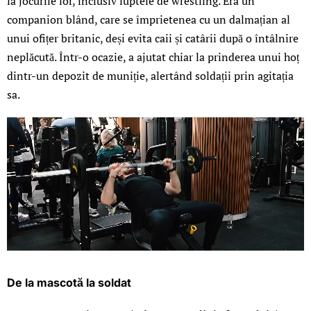
la jocurile lor, inclusiv luptele de wrestling. Era un
companion blând, care se împrietenea cu un dalmațian al
unui ofițer britanic, deși evita caii și catârii după o întâlnire
neplăcută. Într-o ocazie, a ajutat chiar la prinderea unui hoț
dintr-un depozit de muniție, alertând soldații prin agitația
sa.
De la mascotă la soldat