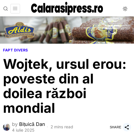
FAPT DIVERS
Wojtek, ursul erou:
poveste din al
doilea război
mondial
by
Bițuică Dan
2 mins read
SHARE
4 iulie 2025