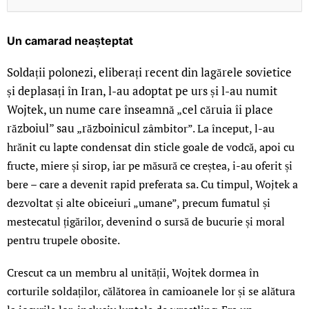
Un camarad neașteptat
Soldații polonezi, eliberați recent din lagărele sovietice
și deplasați în Iran, l-au adoptat pe urs și l-au numit
Wojtek, un nume care înseamnă „cel căruia îi place
războiul” sau „războinicul
zâmbitor”. La început, l-au
hrănit cu lapte condensat din sticle goale de vodcă, apoi cu
fructe, miere și sirop, iar pe măsură ce creștea, i-au oferit și
bere – care a devenit rapid preferata sa. Cu timpul, Wojtek a
dezvoltat și alte obiceiuri „umane”, precum fumatul și
mestecatul țigărilor, devenind o sursă de bucurie și moral
pentru trupele obosite.
Crescut ca un membru al unității, Wojtek dormea în
corturile soldaților, călătorea în camioanele lor și se alătura