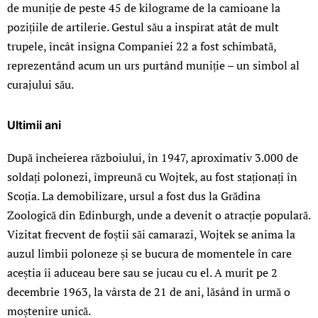
de muniție de peste 45 de kilograme de la camioane la
pozițiile de artilerie. Gestul său a inspirat atât de mult
trupele, încât insigna Companiei 22 a fost schimbată,
reprezentând acum un urs purtând muniție – un simbol al
curajului său.
Ultimii ani
După încheierea războiului, în 1947, aproximativ 3.000 de
soldați polonezi, împreună cu Wojtek, au fost staționați în
Scoția. La demobilizare, ursul a fost dus la Grădina
Zoologică din Edinburgh, unde a devenit o atracție populară.
Vizitat frecvent de foștii săi camarazi, Wojtek se anima la
auzul limbii poloneze și se bucura de momentele în care
aceștia îi aduceau bere sau se jucau cu el. A murit pe 2
decembrie 1963, la vârsta de 21 de ani, lăsând în urmă o
moștenire unică.