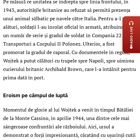
Pe măsură ce unitatea se îndrepta spre linia frontului, în
1943, autoritățile britanice au refuzat să permită prezența
LIVE 
unui animal sălbatic pe navele către Italia. Pentru a-l păstra
alături, soldații l-au înrolat oficial în armată, atribuindu-i
RADIO LIVE
un număr de serie și gradul de soldat în Compania 22 de
Transporturi a Corpului II Polonez. Ulterior, a fost
promovat la gradul de caporal. Cu documentele în regulă,
Wojtek a putut călători cu trupele spre Napoli, spre uimirea
curierului britanic Archibald Brown, care l-a întâlnit pentru
prima dată în port.
Eroism pe câmpul de luptă
Momentul de glorie al lui Wojtek a venit în timpul Bătăliei
de la Monte Cassino, în aprilie 1944, una dintre cele mai
sângeroase confruntări ale războiului. Aici, ursul a
demonstrat o forță impresionantă, căratând cu ușurință cutii