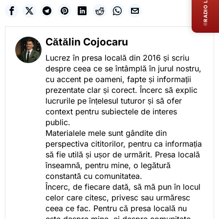
RADIO LIVE
Cătălin Cojocaru
Lucrez în presa locală din 2016 și scriu
despre ceea ce se întâmplă în jurul nostru,
cu accent pe oameni, fapte și informații
prezentate clar și corect. Încerc să explic
lucrurile pe înțelesul tuturor și să ofer
context pentru subiectele de interes
public.
Materialele mele sunt gândite din
perspectiva cititorilor, pentru ca informația
să fie utilă și ușor de urmărit. Presa locală
înseamnă, pentru mine, o legătură
constantă cu comunitatea.
Încerc, de fiecare dată, să mă pun în locul
celor care citesc, privesc sau urmăresc
ceea ce fac. Pentru că presa locală nu
este despre mine, ci despre comunitate.