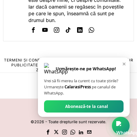
Iar dacă oamenii se regăsesc în poveștile
pe care le spun, înseamnă că sunt pe
drumul bun.
TERMENI ȘI CONDIȚII
COOKIES
POLITICA DE ANULARE & RETUR
×
PUBLICITATE ONLINE & TIPĂRITĂ
DESPRE NOI
CONTACT
Urmărește-ne pe WhatsApp!
ZIARUL ANUNȚUL CĂLĂRĂȘEAN
Vrei să fii mereu la curent cu toate știrile?
Urmarește
CalarasiPress
pe canalul de
WhatsApp.
Abonează-te la canal
©
2026
- Toate drepturile sunt rezervate.