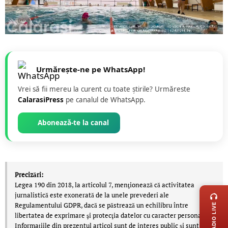
Urmărește-ne pe WhatsApp!
Vrei să fii mereu la curent cu toate știrile? Urmăreste
CalarasiPress
pe canalul de WhatsApp.
Abonează-te la canal
Precizări:
LIVE 
Legea 190 din 2018, la articolul 7, menţionează că activitatea
jurnalistică este exonerată de la unele prevederi ale
Regulamentului GDPR, dacă se păstrează un echilibru între
RADIO LIVE
libertatea de exprimare şi protecţia datelor cu caracter personal.
Informațiile din prezentul articol sunt de interes public și sunt