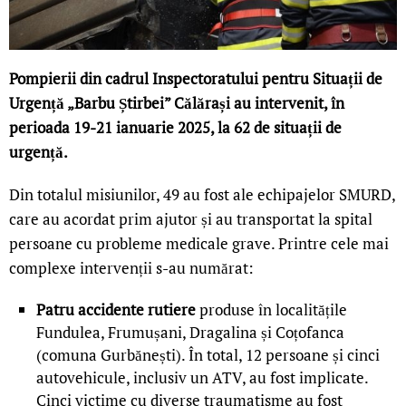
Pompierii din cadrul Inspectoratului pentru Situații de
Urgență „Barbu Știrbei” Călărași au intervenit, în
perioada 19-21 ianuarie 2025, la 62 de situații de
urgență.
Din totalul misiunilor, 49 au fost ale echipajelor SMURD,
care au acordat prim ajutor și au transportat la spital
persoane cu probleme medicale grave. Printre cele mai
complexe intervenții s-au numărat:
Patru accidente rutiere
produse în localitățile
Fundulea, Frumușani, Dragalina și Coțofanca
(comuna Gurbănești). În total, 12 persoane și cinci
autovehicule, inclusiv un ATV, au fost implicate.
Cinci victime cu diverse traumatisme au fost