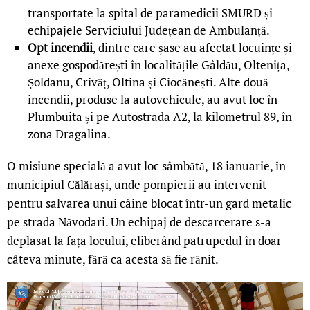
transportate la spital de paramedicii SMURD și
echipajele Serviciului Județean de Ambulanță.
Opt incendii
, dintre care șase au afectat locuințe și
anexe gospodărești în localitățile Gâldău, Oltenița,
Șoldanu, Crivăț, Oltina și Ciocănești. Alte două
incendii, produse la autovehicule, au avut loc în
Plumbuita și pe Autostrada A2, la kilometrul 89, în
zona Dragalina.
O misiune specială a avut loc sâmbătă, 18 ianuarie, în
municipiul Călărași, unde pompierii au intervenit
pentru salvarea unui câine blocat într-un gard metalic
pe strada Năvodari. Un echipaj de descarcerare s-a
deplasat la fața locului, eliberând patrupedul în doar
câteva minute, fără ca acesta să fie rănit.