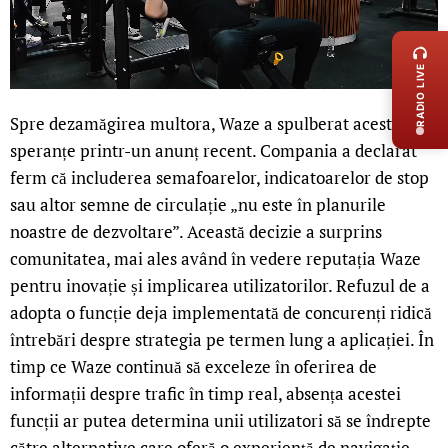
LIVE 
RADIO LIVE
Spre dezamăgirea multora, Waze a spulberat aceste
speranțe printr-un anunț recent. Compania a declarat
ferm că includerea semafoarelor, indicatoarelor de stop
sau altor semne de circulație „nu este în planurile
noastre de dezvoltare”. Această decizie a surprins
comunitatea, mai ales având în vedere reputația Waze
pentru inovație și implicarea utilizatorilor. Refuzul de a
adopta o funcție deja implementată de concurenți ridică
întrebări despre strategia pe termen lung a aplicației. În
timp ce Waze continuă să exceleze în oferirea de
informații despre trafic în timp real, absența acestei
funcții ar putea determina unii utilizatori să se îndrepte
către alternative care oferă o experiență de navigație