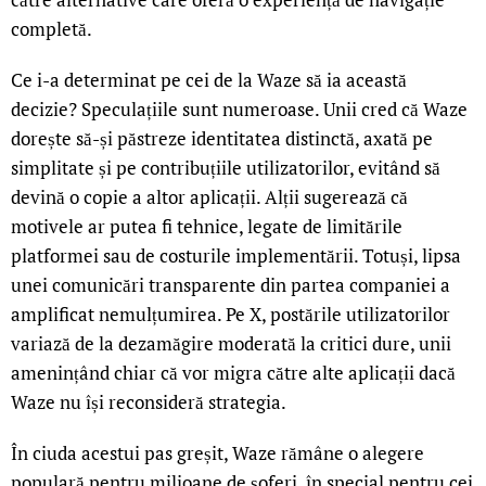
completă.
Ce i-a determinat pe cei de la Waze să ia această
decizie? Speculațiile sunt numeroase. Unii cred că Waze
dorește să-și păstreze identitatea distinctă, axată pe
simplitate și pe contribuțiile utilizatorilor, evitând să
devină o copie a altor aplicații. Alții sugerează că
motivele ar putea fi tehnice, legate de limitările
platformei sau de costurile implementării. Totuși, lipsa
unei comunicări transparente din partea companiei a
amplificat nemulțumirea. Pe X, postările utilizatorilor
variază de la dezamăgire moderată la critici dure, unii
amenințând chiar că vor migra către alte aplicații dacă
Waze nu își reconsideră strategia.
În ciuda acestui pas greșit, Waze rămâne o alegere
populară pentru milioane de șoferi, în special pentru cei