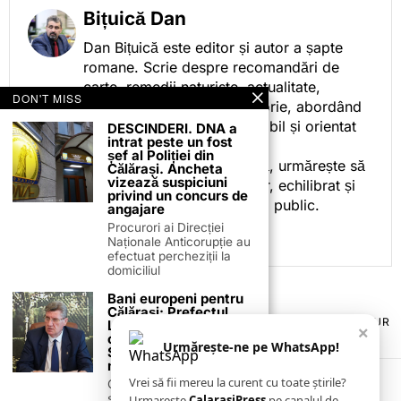
Bițuică Dan
Dan Bițuică este editor și autor a șapte
romane. Scrie despre recomandări de
carte, remedii naturiste, actualitate,
DON'T MISS
cotidian politic, sport și istorie, abordând
subiectele într-un stil accesibil și orientat
DESCINDERI. DNA a
intrat peste un fost
spre informare.
șef al Poliției din
Prin activitatea sa editorială, urmărește să
Călărași. Ancheta
vizează suspiciuni
ofere cititorilor conținut clar, echilibrat și
privind un concurs de
relevant, adaptat interesului public.
angajare
Procurori ai Direcției
Naționale Anticorupție au
efectuat percheziții la
domiciliul
Bani europeni pentru
Călărași: Prefectul
TERMENI ȘI CONDIȚII
COOKIES
POLITICA DE ANULARE & RETUR
Laurențiu State anunță
×
PUBLICITATE ONLINE & TIPĂRITĂ
DESPRE NOI
CONTACT
colaborarea cu ADR
Urmărește-ne pe WhatsApp!
Sud-Muntenia pentru
ZIARUL ANUNȚUL CĂLĂRĂȘEAN
noi finanțări
Vrei să fii mereu la curent cu toate știrile?
Călărașul se pregătește
să intre pe harta
Urmarește
CalarasiPress
pe canalul de