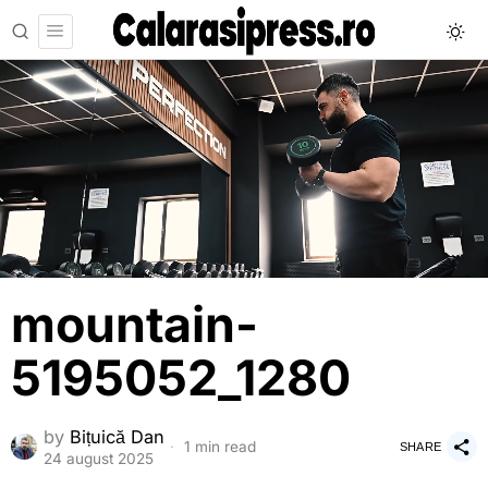
mountain-
5195052_1280
by
Bițuică Dan
1 min read
SHARE
24 august 2025