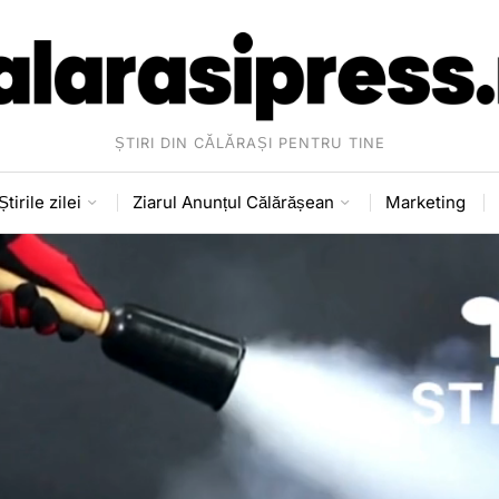
ȘTIRI DIN CĂLĂRAȘI PENTRU TINE
Știrile zilei
Ziarul Anunțul Călărășean
Marketing