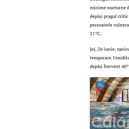
minime nocturne de
depăși pragul criti
persoanele vulnerab
21°C.
Joi, 26 iunie, cani
temporare. Umiditat
depăși frecvent 40°C