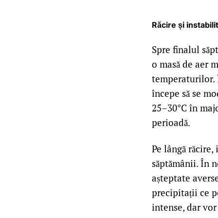
Răcire și instabil
Spre finalul săp
o masă de aer m
temperaturilor. 
începe să se mo
25–30°C în majo
perioadă.
Pe lângă răcire,
săptămânii. În 
așteptate averse 
precipitații ce p
intense, dar vor