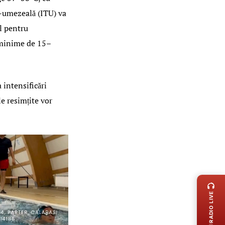
-umezeală (ITU) va
al pentru
u minime de 15–
 intensificări
e resimțite vor
LIVE 
RADIO LIVE