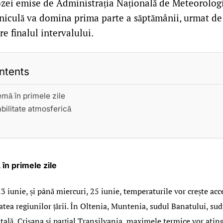
zei emise de Administrația Națională de Meteorolog
aniculă va domina prima parte a săptămânii, urmat de 
re finalul intervalului.
ntents
emă în primele zile
abilitate atmosferică
în primele zile
3 iunie, și până miercuri, 25 iunie, temperaturile vor crește ac
atea regiunilor țării. În Oltenia, Muntenia, sudul Banatului, su
ală, Crișana și parțial Transilvania, maximele termice vor atin