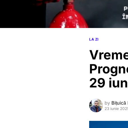
LA ZI
Vreme
Progn
29 iu
by
Bițuică
23 iunie 202