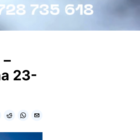
 –
a 23-