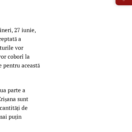
neri, 27 iunie,
reptată a
turile vor
or coborî la
e pentru această
oua parte a
Crișana sunt
 cantități de
 mai puțin