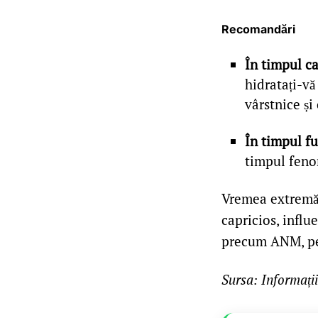
Recomandări
În timpul c
hidratați-vă
vârstnice și
În timpul fu
timpul feno
Vremea extremă 
capricios, influ
precum ANM, pent
Sursa: Informați