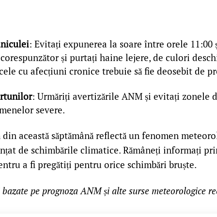
aniculei
: Evitați expunerea la soare între orele 11:00 ș
 corespunzător și purtați haine lejere, de culori desc
 cele cu afecțiuni cronice trebuie să fie deosebit de p
rtunilor
: Urmăriți avertizările ANM și evitați zonele 
menelor severe.
din această săptămână reflectă un fenomen meteorol
ențat de schimbările climatice. Rămâneți informați prin
ru a fi pregătiți pentru orice schimbări bruște.
i bazate pe prognoza ANM și alte surse meteorologice re