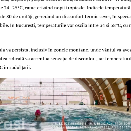
 24–25°C, caracterizând nopți tropicale. Indicele temperatură
c de 80 de unități, generând un disconfort termic sever, în speci
ile. În București, temperaturile vor oscila între 34 și 38°C, c
cula va persista, inclusiv în zonele montane, unde vântul va avea
ea ridicată va accentua senzația de disconfort, iar temperaturil
 în sudul țării.