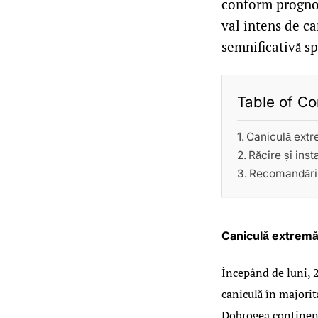
conform progno
val intens de c
semnificativă sp
Table of Co
Caniculă extr
Răcire și inst
Recomandări
Caniculă extremă 
Începând de luni, 2
caniculă în majorit
Dobrogea continent