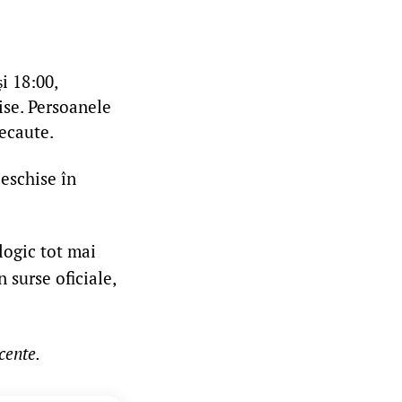
i 18:00,
hise. Persoanele
recaute.
deschise în
ogic tot mai
 surse oficiale,
cente.