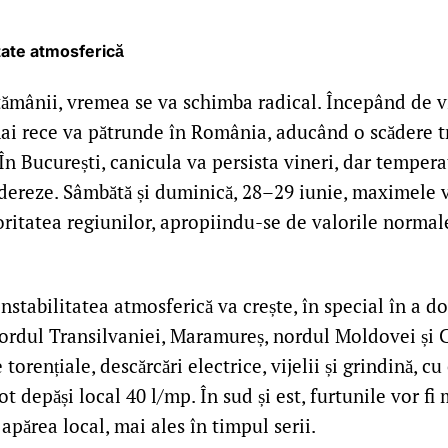
itate atmosferică
tămânii, vremea se va schimba radical. Începând de vi
ai rece va pătrunde în România, aducând o scădere t
În București, canicula va persista vineri, dar tempera
dereze. Sâmbătă și duminică, 28–29 iunie, maximele v
ritatea regiunilor, apropiindu-se de valorile normal
 instabilitatea atmosferică va crește, în special în a d
nordul Transilvaniei, Maramureș, nordul Moldovei și 
torențiale, descărcări electrice, vijelii și grindină, cu
ot depăși local 40 l/mp. În sud și est, furtunile vor fi
 apărea local, mai ales în timpul serii.