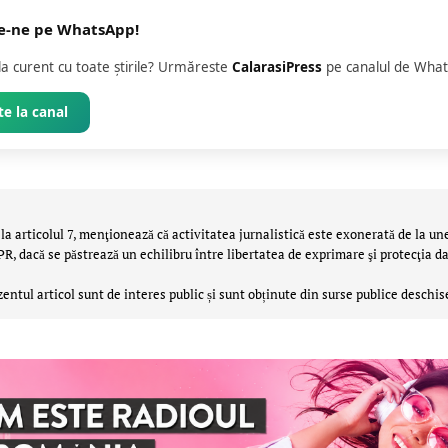
e-ne pe WhatsApp!
 la curent cu toate știrile? Urmăreste
CalarasiPress
pe canalul de What
e la canal
la articolul 7, menţionează că activitatea jurnalistică este exonerată de la un
 dacă se păstrează un echilibru între libertatea de exprimare şi protecţia da
zentul articol sunt de interes public și sunt obținute din surse publice deschis