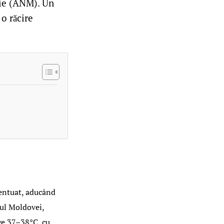
ie (ANM). Un
o răcire
centuat, aducând
dul Moldovei,
ge 37–38°C, cu