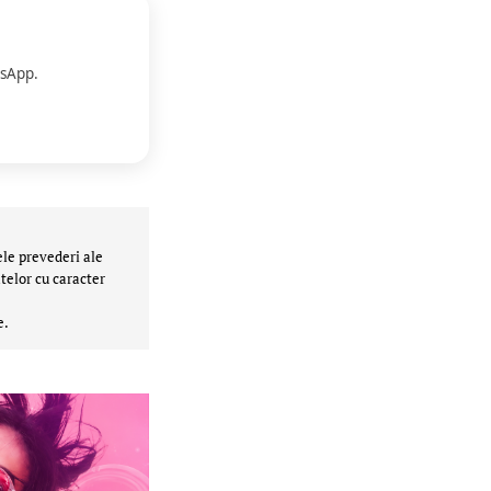
sApp.
ele prevederi ale
telor cu caracter
e.