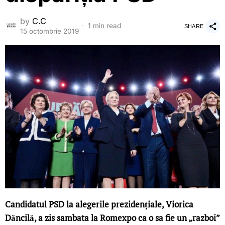
by
C.C
1 min read
SHARE
15 octombrie 2019
Candidatul PSD la alegerile prezidențiale, Viorica
Dăncilă, a zis sambata la Romexpo ca o sa fie un „razboi”