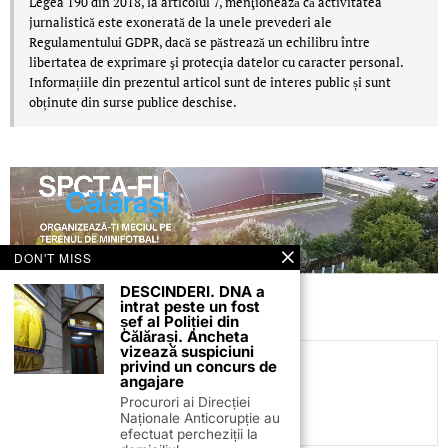
Legea 190 din 2018, la articolul 7, menţionează că activitatea
jurnalistică este exonerată de la unele prevederi ale
Regulamentului GDPR, dacă se păstrează un echilibru între
libertatea de exprimare şi protecţia datelor cu caracter personal.
Informațiile din prezentul articol sunt de interes public și sunt
obținute din surse publice deschise.
DON'T MISS
DESCINDERI. DNA a
intrat peste un fost
șef al Poliției din
Călărași. Ancheta
vizează suspiciuni
privind un concurs de
C.C
angajare
Procurori ai Direcției
Naționale Anticorupție au
efectuat percheziții la