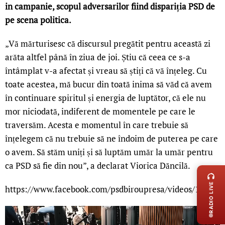
in campanie, scopul adversarilor fiind dispariția PSD de
pe scena politica.
„Vă mărturisesc că discursul pregătit pentru această zi
arăta altfel până în ziua de joi. Știu că ceea ce s-a
întâmplat v-a afectat și vreau să știți că vă înțeleg. Cu
toate acestea, mă bucur din toată inima să văd că avem
în continuare spiritul și energia de luptător, că ele nu
mor niciodată, indiferent de momentele pe care le
traversăm. Acesta e momentul în care trebuie să
înțelegem că nu trebuie să ne îndoim de puterea pe care
o avem. Să stăm uniți și să luptăm umăr la umăr pentru
LIVE 
ca PSD să fie din nou”, a declarat Viorica Dăncilă.
RADIO LIVE
https://www.facebook.com/psdbiroupresa/videos/115863