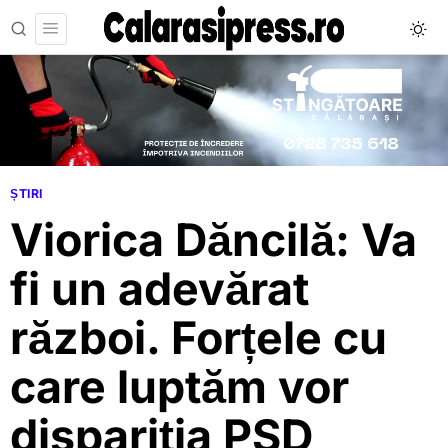
ȘTIRI
Viorica Dăncilă: Va
fi un adevărat
război. Forțele cu
care luptăm vor
dispariția PSD