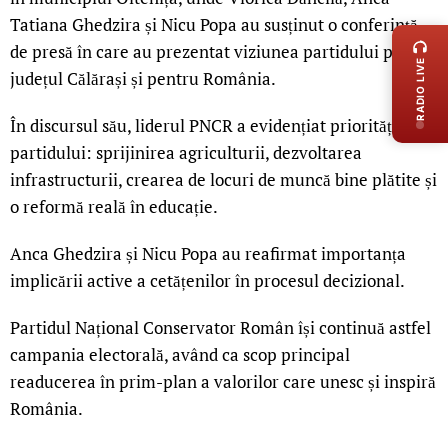
LIVE 
Tatiana Ghedzira și Nicu Popa au susținut o conferință
de presă în care au prezentat viziunea partidului pentru
RADIO LIVE
județul Călărași și pentru România.
În discursul său, liderul PNCR a evidențiat prioritățile
partidului: sprijinirea agriculturii, dezvoltarea
infrastructurii, crearea de locuri de muncă bine plătite și
o reformă reală în educație.
Anca Ghedzira și Nicu Popa au reafirmat importanța
implicării active a cetățenilor în procesul decizional.
Partidul Național Conservator Român își continuă astfel
campania electorală, având ca scop principal
readucerea în prim-plan a valorilor care unesc și inspiră
România.