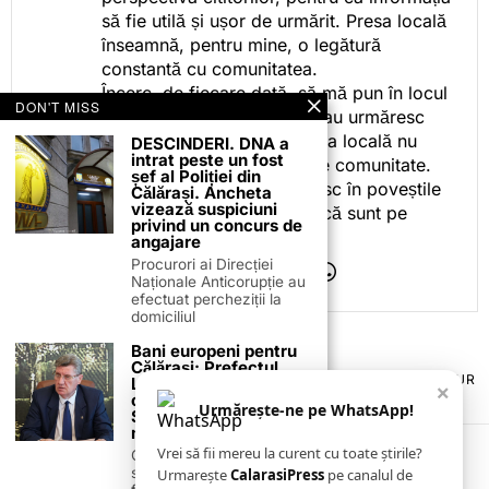
să fie utilă și ușor de urmărit. Presa locală
înseamnă, pentru mine, o legătură
constantă cu comunitatea.
Încerc, de fiecare dată, să mă pun în locul
DON'T MISS
celor care citesc, privesc sau urmăresc
ceea ce fac. Pentru că presa locală nu
DESCINDERI. DNA a
intrat peste un fost
este despre mine, ci despre comunitate.
șef al Poliției din
Iar dacă oamenii se regăsesc în poveștile
Călărași. Ancheta
vizează suspiciuni
pe care le spun, înseamnă că sunt pe
privind un concurs de
drumul bun.
angajare
Procurori ai Direcției
Naționale Anticorupție au
efectuat percheziții la
domiciliul
Bani europeni pentru
Călărași: Prefectul
TERMENI ȘI CONDIȚII
COOKIES
POLITICA DE ANULARE & RETUR
Laurențiu State anunță
×
PUBLICITATE ONLINE & TIPĂRITĂ
DESPRE NOI
CONTACT
colaborarea cu ADR
Urmărește-ne pe WhatsApp!
Sud-Muntenia pentru
ZIARUL ANUNȚUL CĂLĂRĂȘEAN
noi finanțări
Vrei să fii mereu la curent cu toate știrile?
Călărașul se pregătește
să intre pe harta
Urmarește
CalarasiPress
pe canalul de