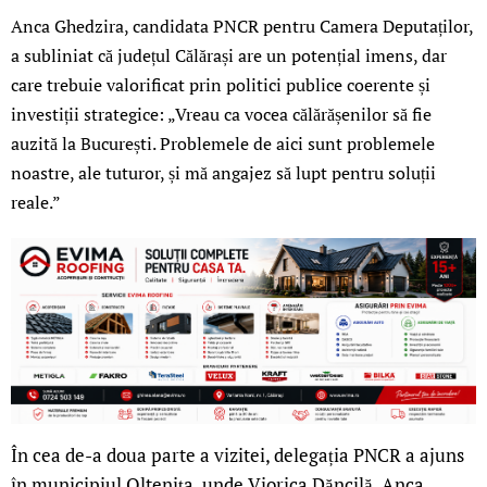
Anca Ghedzira, candidata PNCR pentru Camera Deputaților,
a subliniat că județul Călărași are un potențial imens, dar
care trebuie valorificat prin politici publice coerente și
investiții strategice: „Vreau ca vocea călărășenilor să fie
auzită la București. Problemele de aici sunt problemele
noastre, ale tuturor, și mă angajez să lupt pentru soluții
reale.”
În cea de-a doua parte a vizitei, delegația PNCR a ajuns
în municipiul Oltenița, unde Viorica Dăncilă, Anca