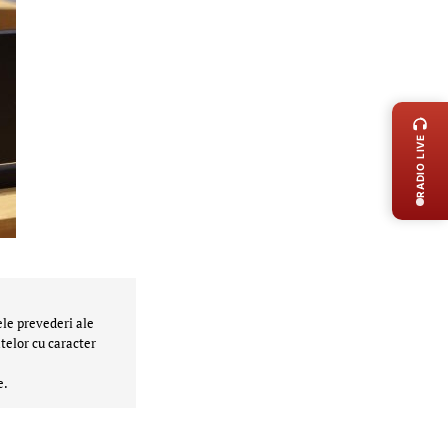
LIVE 
RADIO LIVE
ele prevederi ale
telor cu caracter
e.