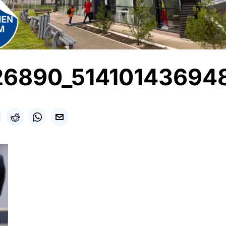
26890_51410143694