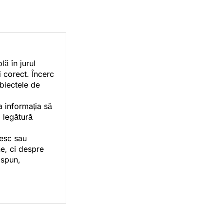
ă în jurul
i corect. Încerc
ubiectele de
a informația să
o legătură
vesc sau
e, ci despre
 spun,