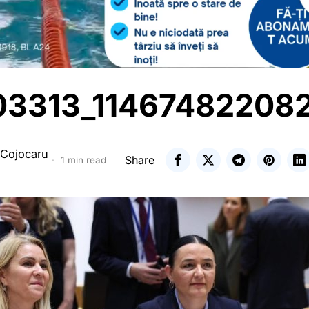
3313_11467482208
 Cojocaru
Share
1 min read