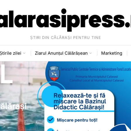
ȘTIRI DIN CĂLĂRAȘI PENTRU TINE
Știrile zilei
Ziarul Anunțul Călărășean
Marketing