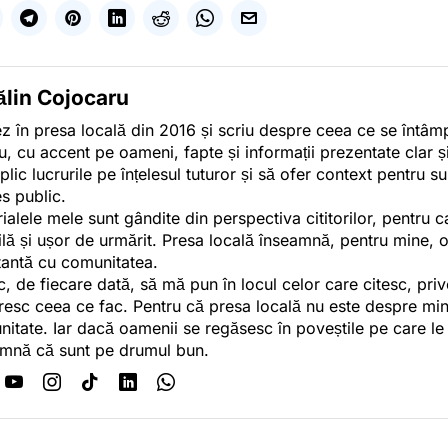
ălin Cojocaru
z în presa locală din 2016 și scriu despre ceea ce se întâmpl
u, cu accent pe oameni, fapte și informații prezentate clar ș
plic lucrurile pe înțelesul tuturor și să ofer context pentru s
es public.
ialele mele sunt gândite din perspectiva cititorilor, pentru c
tilă și ușor de urmărit. Presa locală înseamnă, pentru mine, 
antă cu comunitatea.
c, de fiecare dată, să mă pun în locul celor care citesc, pri
esc ceea ce fac. Pentru că presa locală nu este despre min
itate. Iar dacă oamenii se regăsesc în poveștile pe care le
mnă că sunt pe drumul bun.