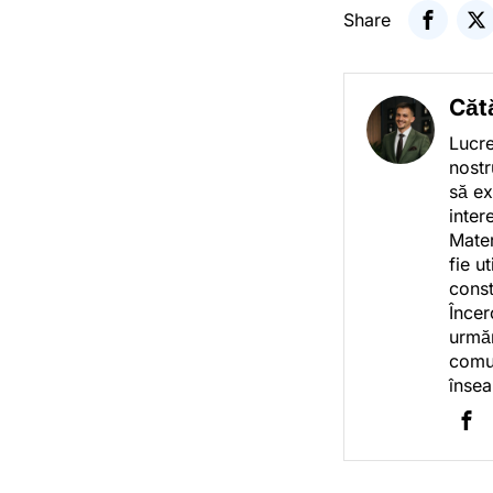
Share
Căt
Lucre
nostr
să ex
inter
Mater
fie u
const
Încer
urmăr
comun
însea