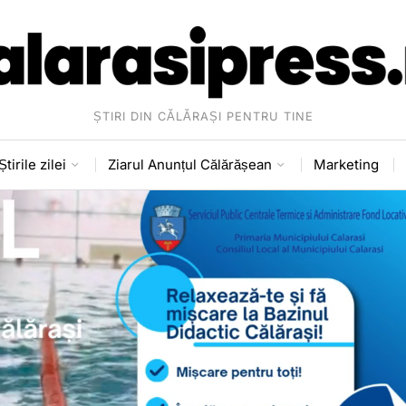
ȘTIRI DIN CĂLĂRAȘI PENTRU TINE
Știrile zilei
Ziarul Anunțul Călărășean
Marketing