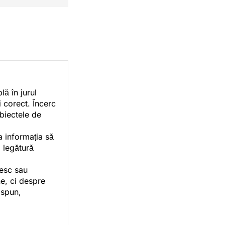
ă în jurul
i corect. Încerc
ubiectele de
a informația să
o legătură
vesc sau
e, ci despre
 spun,