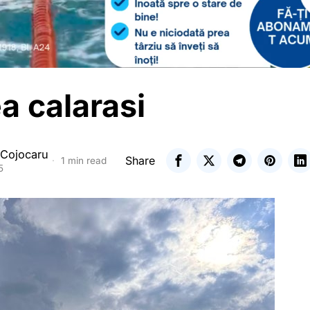
a calarasi
 Cojocaru
Share
1 min read
5