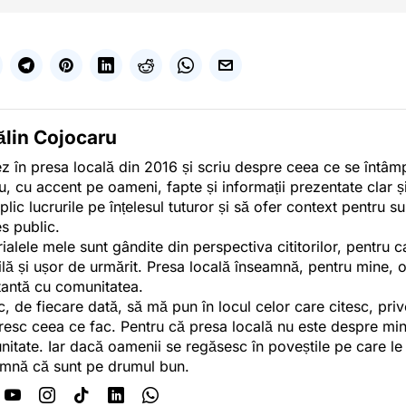
ălin Cojocaru
z în presa locală din 2016 și scriu despre ceea ce se întâmpl
u, cu accent pe oameni, fapte și informații prezentate clar ș
plic lucrurile pe înțelesul tuturor și să ofer context pentru s
es public.
ialele mele sunt gândite din perspectiva cititorilor, pentru c
tilă și ușor de urmărit. Presa locală înseamnă, pentru mine, 
antă cu comunitatea.
c, de fiecare dată, să mă pun în locul celor care citesc, pri
esc ceea ce fac. Pentru că presa locală nu este despre min
itate. Iar dacă oamenii se regăsesc în poveștile pe care le
mnă că sunt pe drumul bun.