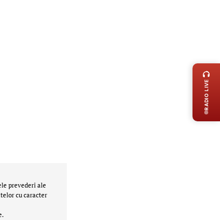
LIVE 
RADIO LIVE
ele prevederi ale
telor cu caracter
e.