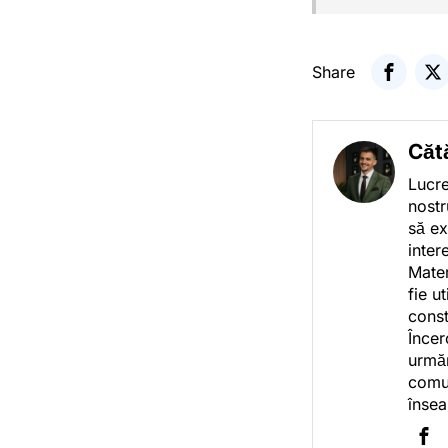
Share
Căt
Lucre
nostr
să ex
inter
Mater
fie u
const
Încer
urmăr
comun
însea