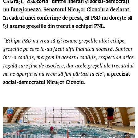
Călăraşi,
“căsătoria”
dintre liberali şi social-democraţi
nu funcţionează. Senatorul Nicuşor Cionoiu a declarat,
în cadrul unei conferinţe de presă, că PSD nu doreşte să
îşi asume greşelile din trecut a echipei PNL.
“Echipa PSD nu vrea să îşi asume greşelile altei echipe,
greşelile pe care le-au făcut alţii înaintea noastră. Suntem
într-o coaliţie, mergem în această coaliţie, respectăm orice
regulă care ţine de asociere, dar acele greşeli ale trecutului
nu ne aparţin şi nu vrem să fim părtaşi la ele”
,
a precizat
social-democratul Nicușor Cionoiu.