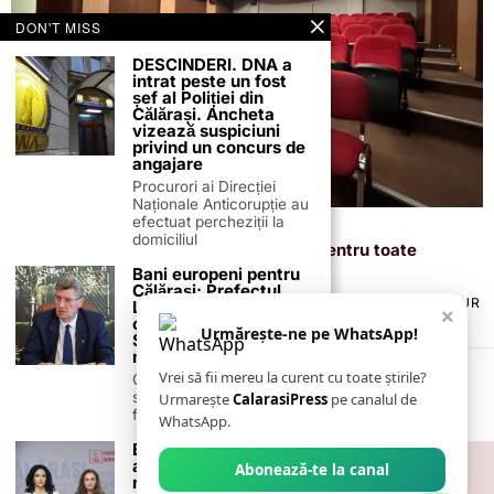
DON'T MISS
DESCINDERI. DNA a
intrat peste un fost
șef al Poliției din
Călărași. Ancheta
vizează suspiciuni
privind un concurs de
angajare
Procurori ai Direcției
Naționale Anticorupție au
efectuat percheziții la
5 februarie 2026
domiciliul
Cinema 2D/3D Călărași propune filme pentru toate
vârstele în luna februarie
Bani europeni pentru
Călărași: Prefectul
TERMENI ȘI CONDIȚII
COOKIES
POLITICA DE ANULARE & RETUR
Laurențiu State anunță
×
PUBLICITATE ONLINE & TIPĂRITĂ
DESPRE NOI
CONTACT
colaborarea cu ADR
Urmărește-ne pe WhatsApp!
Sud-Muntenia pentru
ZIARUL ANUNȚUL CĂLĂRĂȘEAN
noi finanțări
Vrei să fii mereu la curent cu toate știrile?
Călărașul se pregătește
să intre pe harta
Urmarește
CalarasiPress
pe canalul de
finanțărilor europene, cu
WhatsApp.
Biroul Politic Județean
al PSD Călărași se
Abonează-te la canal
reunește pentru