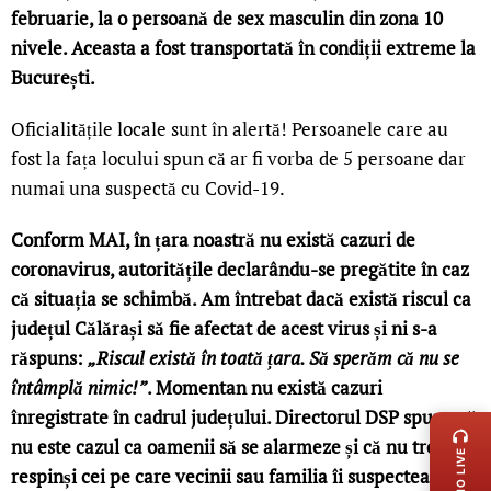
februarie, la o persoană de sex masculin din zona 10
nivele. Aceasta a fost transportată în condiții extreme la
București.
Oficialitățile locale sunt în alertă! Persoanele care au
fost la fața locului spun că ar fi vorba de 5 persoane dar
numai una suspectă cu Covid-19.
Conform MAI, în țara noastră nu există cazuri de
coronavirus, autoritățile declarându-se pregătite în caz
că situația se schimbă. Am întrebat dacă există riscul ca
județul Călărași să fie afectat de acest virus și ni s-a
răspuns:
„Riscul există în toată țara. Să sperăm că nu se
întâmplă nimic!”
. Momentan nu există cazuri
LIVE 
înregistrate în cadrul județului. Directorul DSP spune că
nu este cazul ca oamenii să se alarmeze și că nu trebuie
RADIO LIVE
respinși cei pe care vecinii sau familia îi suspectează că