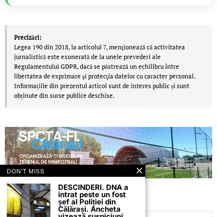
Precizări:
Legea 190 din 2018, la articolul 7, menţionează că activitatea
jurnalistică este exonerată de la unele prevederi ale
Regulamentului GDPR, dacă se păstrează un echilibru între
libertatea de exprimare şi protecţia datelor cu caracter personal.
Informațiile din prezentul articol sunt de interes public și sunt
obținute din surse publice deschise.
DON'T MISS
DESCINDERI. DNA a
intrat peste un fost
șef al Poliției din
Călărași. Ancheta
vizează suspiciuni