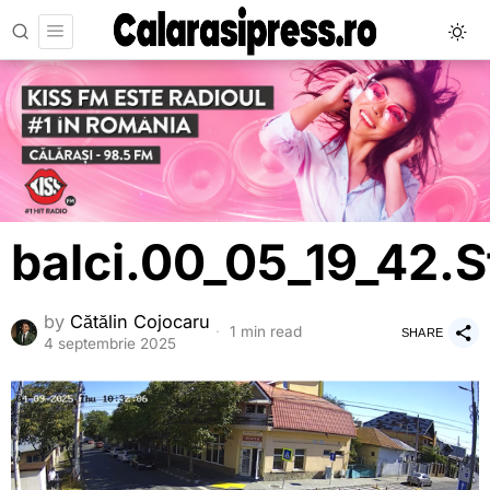
balci.00_05_19_42.S
by
Cătălin Cojocaru
1 min read
SHARE
4 septembrie 2025