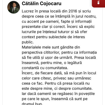
Cătălin Cojocaru
Lucrez în presa locală din 2016 și scriu
despre ceea ce se întâmplă în jurul nostru,
cu accent pe oameni, fapte și informații
prezentate clar și corect. Încerc să explic
lucrurile pe înțelesul tuturor și să ofer
context pentru subiectele de interes
public.
Materialele mele sunt gândite din
perspectiva cititorilor, pentru ca informația
să fie utilă și ușor de urmărit. Presa locală
înseamnă, pentru mine, o legătură
constantă cu comunitatea.
Încerc, de fiecare dată, să mă pun în locul
celor care citesc, privesc sau urmăresc
ceea ce fac. Pentru că presa locală nu
este despre mine, ci despre comunitate.
Iar dacă oamenii se regăsesc în poveștile
pe care le spun, înseamnă că sunt pe
drumul bun.