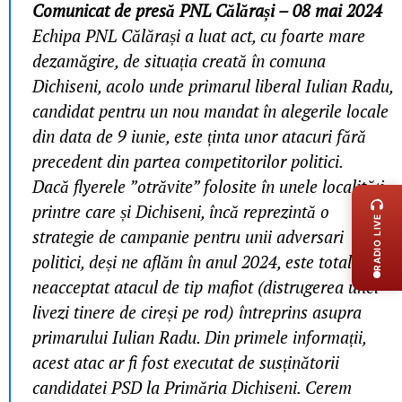
Comunicat de presă PNL Călărași – 08 mai 2024
Echipa PNL Călărași a luat act, cu foarte mare
dezamăgire, de situația creată în comuna
Dichiseni, acolo unde primarul liberal Iulian Radu,
candidat pentru un nou mandat în alegerile locale
din data de 9 iunie, este ținta unor atacuri fără
precedent din partea competitorilor politici.
LIVE 
Dacă flyerele ”otrăvite” folosite în unele localități,
printre care și Dichiseni, încă reprezintă o
RADIO LIVE
strategie de campanie pentru unii adversari
politici, deși ne aflăm în anul 2024, este total de
neacceptat atacul de tip mafiot (distrugerea unei
livezi tinere de cireși pe rod) întreprins asupra
primarului Iulian Radu. Din primele informații,
acest atac ar fi fost executat de susținătorii
candidatei PSD la Primăria Dichiseni. Cerem