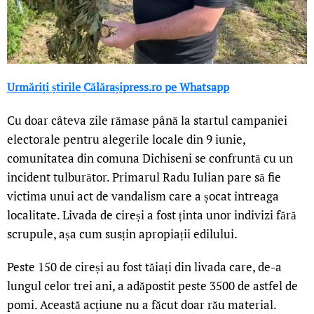
Urmăriți știrile Călărașipress.ro pe Whatsapp
Cu doar câteva zile rămase până la startul campaniei
electorale pentru alegerile locale din 9 iunie,
comunitatea din comuna Dichiseni se confruntă cu un
incident tulburător. Primarul Radu Iulian pare să fie
victima unui act de vandalism care a șocat întreaga
localitate. Livada de cireși a fost ținta unor indivizi fără
scrupule, așa cum susțin apropiații edilului.
Peste 150 de cireși au fost tăiați din livada care, de-a
lungul celor trei ani, a adăpostit peste 3500 de astfel de
pomi. Această acțiune nu a făcut doar rău material.