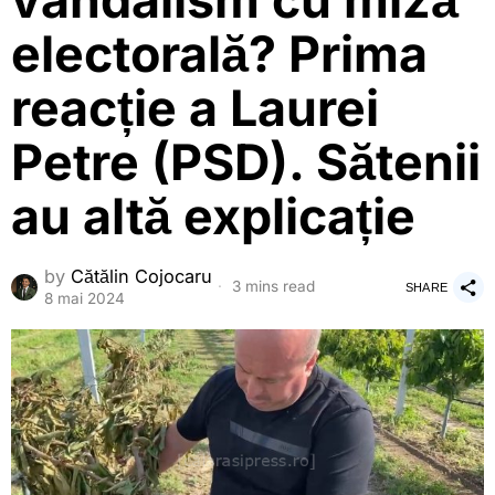
vandalism cu miză
electorală? Prima
reacție a Laurei
Petre (PSD). Sătenii
au altă explicație
by
Cătălin Cojocaru
3 mins read
SHARE
8 mai 2024