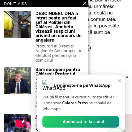
DON'T MISS
celor care citesc, privesc sau urmăresc
ceea ce fac. Pentru că presa locală nu
DESCINDERI. DNA a
intrat peste un fost
este despre mine, ci despre comunitate.
șef al Poliției din
Iar dacă oamenii se regăsesc în poveștile
Călărași. Ancheta
vizează suspiciuni
pe care le spun, înseamnă că sunt pe
privind un concurs de
drumul bun.
angajare
Procurori ai Direcției
Naționale Anticorupție au
efectuat percheziții la
domiciliul
Bani europeni pentru
Călărași: Prefectul
TERMENI ȘI CONDIȚII
COOKIES
POLITICA DE ANULARE & RETUR
Laurențiu State anunță
×
PUBLICITATE ONLINE & TIPĂRITĂ
DESPRE NOI
CONTACT
colaborarea cu ADR
Urmărește-ne pe WhatsApp!
ZIARUL ANUNȚUL CĂLĂRĂȘEAN
Sud-Muntenia pentru
noi finanțări
Vrei să fii mereu la curent cu toate știrile?
Călărașul se pregătește
să intre pe harta
Urmarește
CalarasiPress
pe canalul de
finanțărilor europene, cu
WhatsApp.
ARTICOLE DE
ÎMBRĂCĂMINTE DE
Abonează-te la canal
CONTRABANDĂ,
RIDICATE DE