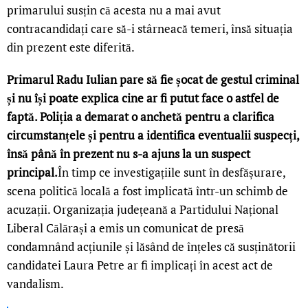
primarului susțin că acesta nu a mai avut
contracandidați care să-i stârneacă temeri, însă situația
din prezent este diferită.
Primarul Radu Iulian pare să fie șocat de gestul criminal
și nu își poate explica cine ar fi putut face o astfel de
faptă. Poliția a demarat o anchetă pentru a clarifica
circumstanțele și pentru a identifica eventualii suspecți,
însă până în prezent nu s-a ajuns la un suspect
principal.
În timp ce investigațiile sunt în desfășurare,
scena politică locală a fost implicată într-un schimb de
acuzații. Organizația județeană a Partidului Național
Liberal Călărași a emis un comunicat de presă
condamnând acțiunile și lăsând de înțeles că susținătorii
candidatei Laura Petre ar fi implicați în acest act de
vandalism.