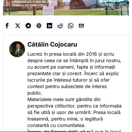
Cătălin Cojocaru
Lucrez în presa locală din 2016 și scriu
despre ceea ce se întâmplă în jurul nostru,
cu accent pe oameni, fapte și informații
prezentate clar și corect. Încerc să explic
lucrurile pe înțelesul tuturor și să ofer
context pentru subiectele de interes
public.
Materialele mele sunt gândite din
perspectiva cititorilor, pentru ca informația
să fie utilă și ușor de urmărit. Presa locală
înseamnă, pentru mine, o legătură
constantă cu comunitatea.
Încerc, de fiecare dată, să mă pun în locul