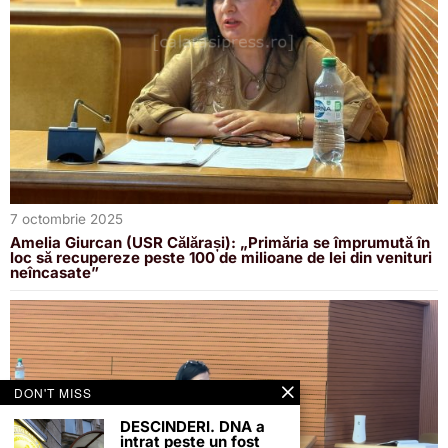
7 octombrie 2025
Amelia Giurcan (USR Călărași): „Primăria se împrumută în
loc să recupereze peste 100 de milioane de lei din venituri
neîncasate”
DON'T MISS
DESCINDERI. DNA a
intrat peste un fost