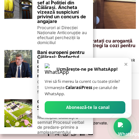
șef al Poliției din
Călărași. Ancheta
vizează suspiciuni
privind un concurs de
angajare
Procurori ai Direcției
Naționale Anticorupție au
28 septembrie 2025
efectuat percheziții la
Amelia Giurcan (USR): „Cetățenii sunt tratați cu aroganță
domiciliul
la Taxe și Impozite. Oamenii stau ore întregi la cozi pentru
a fi trimiși la plimbare”
Bani europeni pentru
Călărași: Prefectul
TERMENI ȘI CONDIȚII
COOKIES
POLITICA DE ANULARE & RETUR
Laurențiu State anunță
×
PUBLICITATE ONLINE & TIPĂRITĂ
DESPRE NOI
CONTACT
colaborarea cu ADR
Urmărește-ne pe WhatsApp!
Sud-Muntenia pentru
ZIARUL ANUNȚUL CĂLĂRĂȘEAN
noi finanțări
Vrei să fii mereu la curent cu toate știrile?
Călărașul se pregătește
să intre pe harta
Urmarește
CalarasiPress
pe canalul de
finanțărilor europene, cu
WhatsApp.
O nouă creșă va fi
construită în cartierul
Abonează-te la canal
Tineri din Călărași
Municipiul Călăraşi a
semnat Procesul verbal
©
2026
- Toate drepturile sunt rezervate.
de predare-primire a
amplasamentului