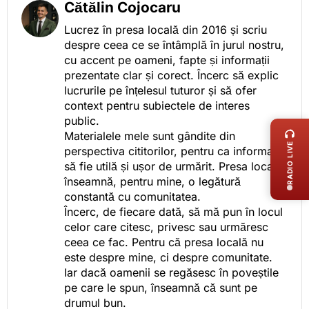
Cătălin Cojocaru
Lucrez în presa locală din 2016 și scriu
despre ceea ce se întâmplă în jurul nostru,
cu accent pe oameni, fapte și informații
prezentate clar și corect. Încerc să explic
lucrurile pe înțelesul tuturor și să ofer
context pentru subiectele de interes
LIVE 
public.
Materialele mele sunt gândite din
RADIO LIVE
perspectiva cititorilor, pentru ca informația
să fie utilă și ușor de urmărit. Presa locală
înseamnă, pentru mine, o legătură
constantă cu comunitatea.
Încerc, de fiecare dată, să mă pun în locul
celor care citesc, privesc sau urmăresc
ceea ce fac. Pentru că presa locală nu
este despre mine, ci despre comunitate.
Iar dacă oamenii se regăsesc în poveștile
pe care le spun, înseamnă că sunt pe
drumul bun.