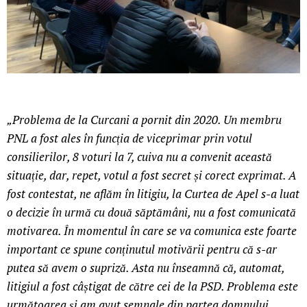
„Problema de la Curcani a pornit din 2020. Un membru
PNL a fost ales în funcția de viceprimar prin votul
consilierilor, 8 voturi la 7, cuiva nu a convenit această
situație, dar, repet, votul a fost secret și corect exprimat. A
fost contestat, ne aflăm în litigiu, la Curtea de Apel s-a luat
o decizie în urmă cu două săptămâni, nu a fost comunicată
motivarea. În momentul în care se va comunica este foarte
important ce spune conținutul motivării pentru că s-ar
putea să avem o supriză. Asta nu înseamnă că, automat,
litigiul a fost câștigat de către cei de la PSD. Problema este
următoarea și am avut semnale din partea domnului