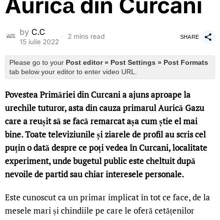
Aurică din Curcani
by
C.C
2 mins read
SHARE
15 iulie 2022
Please go to your
Post editor » Post Settings » Post Formats
tab below your editor to enter video URL.
Povestea Primăriei din Curcani a ajuns aproape la
urechile tuturor, asta din cauza primarul Aurică Gazu
care a reușit să se facă remarcat așa cum știe el mai
bine. Toate televiziunile și ziarele de profil au scris cel
puțin o dată despre ce poți vedea în Curcani, localitate
experiment, unde bugetul public este cheltuit după
nevoile de partid sau chiar interesele personale.
Este cunoscut ca un primar implicat în tot ce face, de la
mesele mari și chindiile pe care le oferă cetățenilor