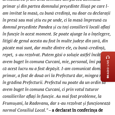
primar și din partea domnului președinte Iliuță pe care l-
am invitat la masă, cu bună credință, nu doar cu declarații
în presă sau mai știu eu pe unde, ci la masă împreună cu
domnul președinte Pandea și cu toți consilierii locali aflați
în funcție în acest moment. Se poate ajunge la o înțelegere,
litigii de genul acesta au fost în multe județe din țară, din
păcate mai sunt, dar multe dintre ele, cu bună-credință,
LIVE 
repet, s-au rezolvat. Putem găsi o soluție astfel încât să
avem buget în comuna Curcani, mie, personal, îmi pare rău
RADIO LIVE
că acest lucru nu a fost depășit. I-am comunicat domnului
primar, a fost de două ori la Prefectură dar, mingea nu este
în grădina Prefecturii. Prefectul nu poate da un ordin să
avem buget în comuna Curcani, ci prin votul tuturor
consilierilor aflați în funcție. Au mai fost probleme, la
Frumușani, la Radovanu, dar s-au rezolvat și funcționează
normal Consiliul Local.” –
a declarat în conferința de