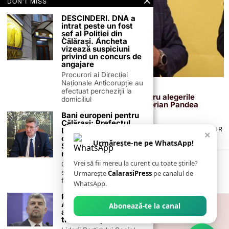
DON'T MISS
DESCINDERI. DNA a
intrat peste un fost
șef al Poliției din
Călărași. Ancheta
vizează suspiciuni
privind un concurs de
angajare
Procurori ai Direcției
Naționale Anticorupție au
31 august 2024
efectuat percheziții la
PNL Călărași și-a stabilit candidații pentru alegerile
domiciliul
parlamentare din 1 decembrie 2024. Ciprian Pandea
deschide lista la Camera Deputaților
Bani europeni pentru
Călărași: Prefectul
TERMENI ȘI CONDIȚII
COOKIES
POLITICA DE ANULARE & RETUR
Laurențiu State anunță
×
PUBLICITATE ONLINE & TIPĂRITĂ
DESPRE NOI
CONTACT
colaborarea cu ADR
Urmărește-ne pe WhatsApp!
Sud-Muntenia pentru
ZIARUL ANUNȚUL CĂLĂRĂȘEAN
noi finanțări
Vrei să fii mereu la curent cu toate știrile?
Călărașul se pregătește
să intre pe harta
Urmarește
CalarasiPress
pe canalul de
finanțărilor europene, cu
WhatsApp.
PSD/ M. Ciolacu:
Acest guvern, care a
Abonează-te la canal
adus haos și sărăcie,
trebuie să plece acum!