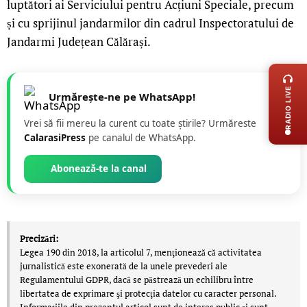
luptători ai Serviciului pentru Acțiuni Speciale, precum
și cu sprijinul jandarmilor din cadrul Inspectoratului de
Jandarmi Județean Călărași.
LIVE 
RADIO LIVE
Urmărește-ne pe WhatsApp!
Vrei să fii mereu la curent cu toate știrile? Urmăreste
CalarasiPress
pe canalul de WhatsApp.
Abonează-te la canal
Precizări:
Legea 190 din 2018, la articolul 7, menţionează că activitatea
jurnalistică este exonerată de la unele prevederi ale
Regulamentului GDPR, dacă se păstrează un echilibru între
libertatea de exprimare şi protecţia datelor cu caracter personal.
Informațiile din prezentul articol sunt de interes public și sunt