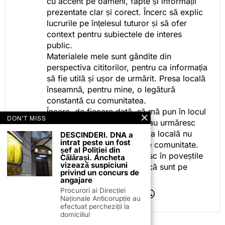
cu accent pe oameni, fapte și informații
prezentate clar și corect. Încerc să explic
lucrurile pe înțelesul tuturor și să ofer
context pentru subiectele de interes
public.
Materialele mele sunt gândite din
perspectiva cititorilor, pentru ca informația
să fie utilă și ușor de urmărit. Presa locală
înseamnă, pentru mine, o legătură
constantă cu comunitatea.
Încerc, de fiecare dată, să mă pun în locul
DON'T MISS
celor care citesc, privesc sau urmăresc
ceea ce fac. Pentru că presa locală nu
DESCINDERI. DNA a
intrat peste un fost
este despre mine, ci despre comunitate.
șef al Poliției din
Iar dacă oamenii se regăsesc în poveștile
Călărași. Ancheta
vizează suspiciuni
pe care le spun, înseamnă că sunt pe
privind un concurs de
drumul bun.
angajare
Procurori ai Direcției
Naționale Anticorupție au
efectuat percheziții la
domiciliul