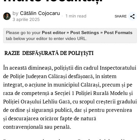
by
Cătălin Cojocaru
1 min read
SHARE
3 aprilie 2025
Please go to your
Post editor » Post Settings » Post Formats
tab below your editor to enter video URL.
RAZIE DESFĂȘURATĂ DE POLIȚIȘTI
În această dimineață, polițiștii din cadrul Inspectoratului
de Poliție Județean Călărași desfășoară, în sistem
integrat, o acțiune în municipiul Călărași, precum și pe
raza de competență a Secției 1 Poliției Rurală Modelu și
Poliției Orașului Lehliu Gară, cu scopul creșterii gradului
de ordine și siguranță publică, dar și pentru prevenirea
și descurajarea oricăror fapte de natură
contravențională sau penală.