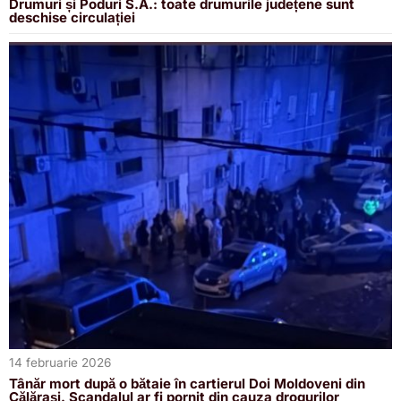
Drumuri și Poduri S.A.: toate drumurile județene sunt
deschise circulației
14 februarie 2026
Tânăr mort după o bătaie în cartierul Doi Moldoveni din
Călărași. Scandalul ar fi pornit din cauza drogurilor