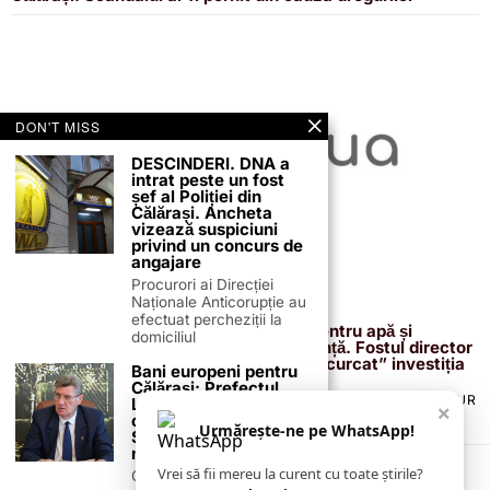
DON'T MISS
DESCINDERI. DNA a
intrat peste un fost
șef al Poliției din
Călărași. Ancheta
vizează suspiciuni
privind un concurs de
angajare
Procurori ai Direcției
Naționale Anticorupție au
13 februarie 2026
efectuat percheziții la
Proiectul de 400 de milioane de euro pentru apă și
domiciliul
canalizare, confirmat definitiv de instanță. Fostul director
reacționează după acuzațiile că ar fi „încurcat” investiția
Bani europeni pentru
Călărași: Prefectul
TERMENI ȘI CONDIȚII
COOKIES
POLITICA DE ANULARE & RETUR
Laurențiu State anunță
×
PUBLICITATE ONLINE & TIPĂRITĂ
DESPRE NOI
CONTACT
colaborarea cu ADR
Urmărește-ne pe WhatsApp!
ZIARUL ANUNȚUL CĂLĂRĂȘEAN
Sud-Muntenia pentru
noi finanțări
Vrei să fii mereu la curent cu toate știrile?
Călărașul se pregătește