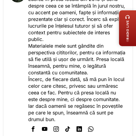
LIVE 
despre ceea ce se întâmplă în jurul nostru,
cu accent pe oameni, fapte și informații
prezentate clar și corect. Încerc să explic
RADIO LIVE
lucrurile pe înțelesul tuturor și să ofer
context pentru subiectele de interes
public.
Materialele mele sunt gândite din
perspectiva cititorilor, pentru ca informația
să fie utilă și ușor de urmărit. Presa locală
înseamnă, pentru mine, o legătură
constantă cu comunitatea.
Încerc, de fiecare dată, să mă pun în locul
celor care citesc, privesc sau urmăresc
ceea ce fac. Pentru că presa locală nu
este despre mine, ci despre comunitate.
Iar dacă oamenii se regăsesc în poveștile
pe care le spun, înseamnă că sunt pe
drumul bun.