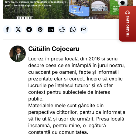
LIVE 
RADIO LIVE
Cătălin Cojocaru
Lucrez în presa locală din 2016 și scriu
despre ceea ce se întâmplă în jurul nostru,
cu accent pe oameni, fapte și informații
prezentate clar și corect. Încerc să explic
lucrurile pe înțelesul tuturor și să ofer
context pentru subiectele de interes
public.
Materialele mele sunt gândite din
perspectiva cititorilor, pentru ca informația
să fie utilă și ușor de urmărit. Presa locală
înseamnă, pentru mine, o legătură
constantă cu comunitatea.