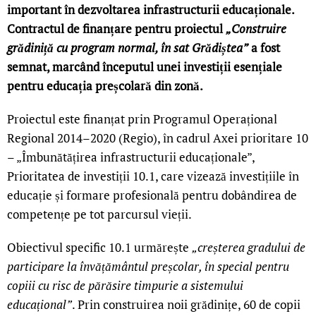
important în dezvoltarea infrastructurii educaționale.
Contractul de finanțare pentru proiectul
„Construire
grădiniță cu program normal, în sat Grădiștea”
a fost
semnat, marcând începutul unei investiții esențiale
pentru educația preșcolară din zonă.
Proiectul este finanțat prin Programul Operațional
Regional 2014–2020 (Regio), în cadrul Axei prioritare 10
– „Îmbunătățirea infrastructurii educaționale”,
Prioritatea de investiții 10.1, care vizează investițiile în
educație și formare profesională pentru dobândirea de
competențe pe tot parcursul vieții.
Obiectivul specific 10.1 urmărește
„creșterea gradului de
participare la învățământul preșcolar, în special pentru
copiii cu risc de părăsire timpurie a sistemului
educațional”
. Prin construirea noii grădinițe, 60 de copii