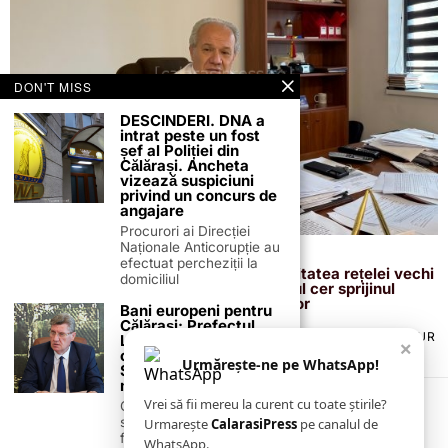
DON'T MISS
DESCINDERI. DNA a
intrat peste un fost
șef al Poliției din
Călărași. Ancheta
vizează suspiciuni
privind un concurs de
angajare
Procurori ai Direcției
Naționale Anticorupție au
16 noiembrie 2025
efectuat percheziții la
Apa rămâne ieftină la Grădiștea, dar calitatea rețelei vechi
domiciliul
ridică probleme. Primarul și viceprimarul cer sprijinul
localnicilor pentru gestionarea deșeurilor
Bani europeni pentru
Călărași: Prefectul
TERMENI ȘI CONDIȚII
COOKIES
POLITICA DE ANULARE & RETUR
Laurențiu State anunță
×
PUBLICITATE ONLINE & TIPĂRITĂ
DESPRE NOI
CONTACT
colaborarea cu ADR
Urmărește-ne pe WhatsApp!
ZIARUL ANUNȚUL CĂLĂRĂȘEAN
Sud-Muntenia pentru
noi finanțări
Vrei să fii mereu la curent cu toate știrile?
Călărașul se pregătește
să intre pe harta
Urmarește
CalarasiPress
pe canalul de
finanțărilor europene, cu
WhatsApp.