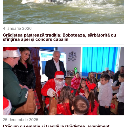
4 ianuarie 2026
Grădiștea păstrează tradiția: Boboteaza, sărbătorită cu
sfințirea apei și concurs cabalin
25 decembrie 2025
Crăciun cu emoție și tradiții la Grădiștea. Eveniment