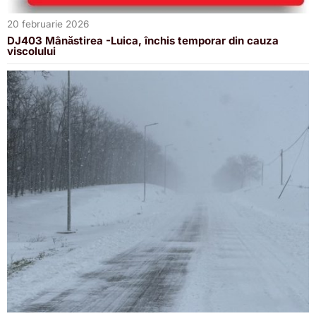
20 februarie 2026
DJ403 Mânăstirea -Luica, închis temporar din cauza
viscolului