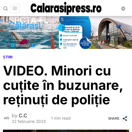
ȘTIRI
VIDEO. Minori cu
cuțite în buzunare,
reținuți de poliție
by
C.C
1 min read
SHARE
22 februarie 2023