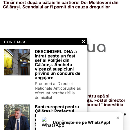
Tânăr mort după o bătaie în cartierul Doi Moldoveni din
Călărași. Scandalul ar fi pornit din cauza drogurilor
DON'T MISS
DESCINDERI. DNA a
intrat peste un fost
șef al Poliției din
Călărași. Ancheta
vizează suspiciuni
privind un concurs de
angajare
Procurori ai Direcției
Naționale Anticorupție au
13 februarie 2026
efectuat percheziții la
Proiectul de 400 de milioane de euro pentru apă și
domiciliul
canalizare, confirmat definitiv de instanță. Fostul director
reacționează după acuzațiile că ar fi „încurcat” investiția
Bani europeni pentru
Călărași: Prefectul
TERMENI ȘI CONDIȚII
COOKIES
POLITICA DE ANULARE & RETUR
Laurențiu State anunță
×
PUBLICITATE ONLINE & TIPĂRITĂ
DESPRE NOI
CONTACT
colaborarea cu ADR
Urmărește-ne pe WhatsApp!
Sud-Muntenia pentru
ZIARUL ANUNȚUL CĂLĂRĂȘEAN
noi finanțări