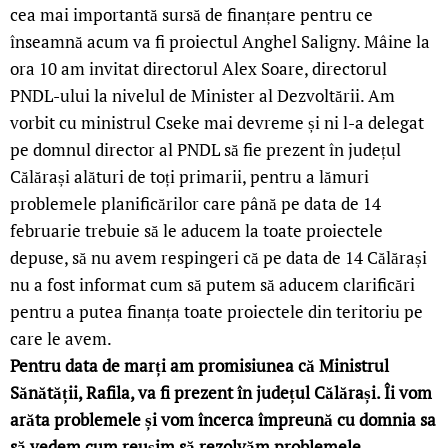
cea mai importantă sursă de finanțare pentru ce
înseamnă acum va fi proiectul Anghel Saligny. Mâine la
ora 10 am invitat directorul Alex Soare, directorul
PNDL-ului la nivelul de Minister al Dezvoltării. Am
vorbit cu ministrul Cseke mai devreme și ni l-a delegat
pe domnul director al PNDL să fie prezent în județul
Călărași alături de toți primarii, pentru a lămuri
problemele planificărilor care până pe data de 14
februarie trebuie să le aducem la toate proiectele
depuse, să nu avem respingeri că pe data de 14 Călărași
nu a fost informat cum să putem să aducem clarificări
pentru a putea finanța toate proiectele din teritoriu pe
care le avem.
Pentru data de marți am promisiunea că Ministrul
Sănătății, Rafila, va fi prezent în județul Călărași. Îi vom
arăta problemele și vom încerca împreună cu domnia sa
să vedem cum reușim să rezolvăm problemele