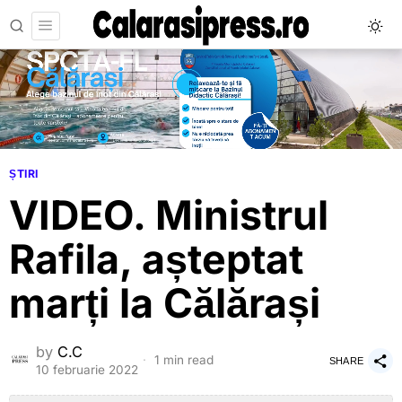
ȘTIRI
VIDEO. Ministrul
Rafila, așteptat
marți la Călărași
by
C.C
1 min read
SHARE
10 februarie 2022