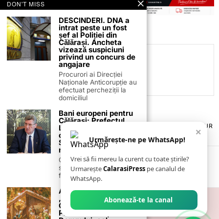
DON'T MISS
DESCINDERI. DNA a
intrat peste un fost
șef al Poliției din
Călărași. Ancheta
vizează suspiciuni
privind un concurs de
C.C
angajare
Procurori ai Direcției
Naționale Anticorupție au
efectuat percheziții la
domiciliul
Bani europeni pentru
Călărași: Prefectul
TERMENI ȘI CONDIȚII
COOKIES
POLITICA DE ANULARE & RETUR
Laurențiu State anunță
×
PUBLICITATE ONLINE & TIPĂRITĂ
DESPRE NOI
CONTACT
colaborarea cu ADR
Urmărește-ne pe WhatsApp!
ZIARUL ANUNȚUL CĂLĂRĂȘEAN
Sud-Muntenia pentru
noi finanțări
Vrei să fii mereu la curent cu toate știrile?
Călărașul se pregătește
să intre pe harta
Urmarește
CalarasiPress
pe canalul de
finanțărilor europene, cu
WhatsApp.
Asociația Cultul Eroilor
„Regina Maria”, filiala
Abonează-te la canal
Călărași: „La slăvitul
Praznic al Nașterii