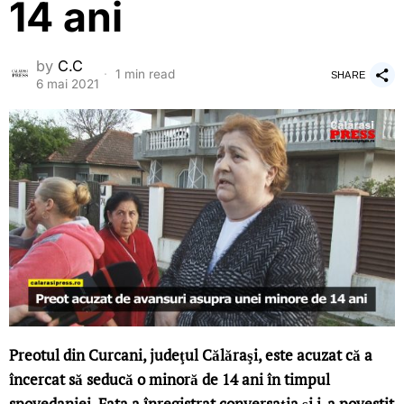
14 ani
by
C.C
1 min read
SHARE
6 mai 2021
Preotul din Curcani, judeţul Călăraşi, este acuzat că a
încercat să seducă o minoră de 14 ani în timpul
spovedaniei. Fata a înregistrat conversaţia şi i-a povestit