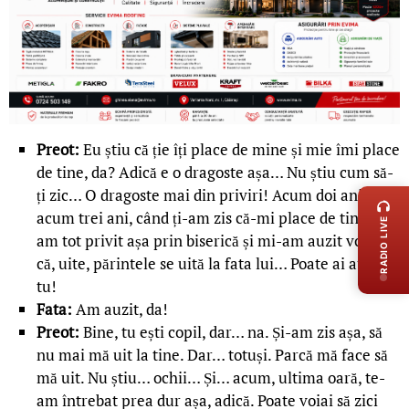
Preot:
Eu știu că ție îți place de mine și mie îmi place
de tine, da? Adică e o dragoste așa… Nu știu cum să-
LIVE 
ți zic… O dragoste mai din priviri! Acum doi ani sau
acum trei ani, când ți-am zis că-mi place de tine, ne-
RADIO LIVE
am tot privit așa prin biserică și mi-am auzit vorbe
că, uite, părintele se uită la fata lui… Poate ai auzit și
tu!
Fata:
Am auzit, da!
Preot:
Bine, tu ești copil, dar… na. Și-am zis așa, să
nu mai mă uit la tine. Dar… totuși. Parcă mă face să
mă uit. Nu știu… ochii… Și… acum, ultima oară, te-
am întrebat prea dur așa, adică. Poate voiai să zici