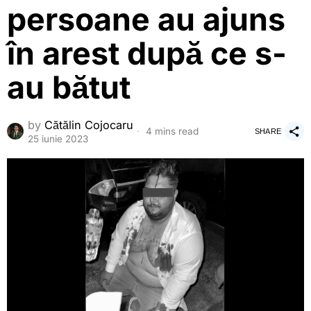
persoane au ajuns
în arest după ce s-
au bătut
by
Cătălin Cojocaru
4 mins read
SHARE
25 iunie 2023