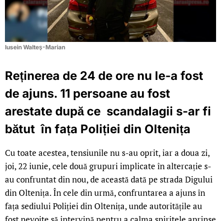
Iusein Walteş-Marian
Reținerea de 24 de ore nu le-a fost
de ajuns. 11 persoane au fost
arestate după ce scandalagii s-ar fi
bătut în fața Poliției din Oltenița
Cu toate acestea, tensiunile nu s-au oprit, iar a doua zi,
joi, 22 iunie, cele două grupuri implicate în altercație s-
au confruntat din nou, de această dată pe strada Digului
din Oltenița. În cele din urmă, confruntarea a ajuns în
fața sediului Poliției din Oltenița, unde autoritățile au
fost nevoite să intervină pentru a calma spiritele aprinse