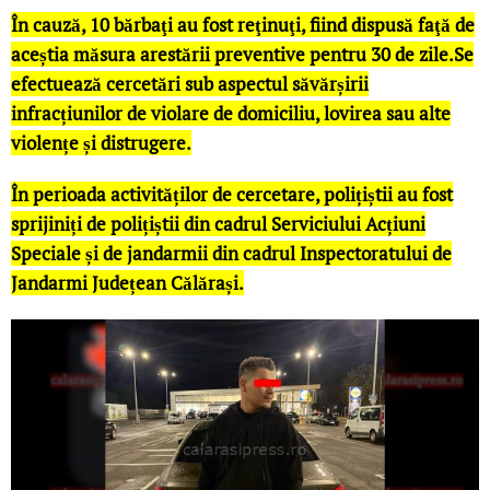
În cauză, 10 bărbaţi au fost reţinuţi, fiind dispusă faţă de
aceștia măsura arestării preventive pentru 30 de zile.Se
efectuează cercetări sub aspectul săvărșirii
infracțiunilor de violare de domiciliu, lovirea sau alte
violențe și distrugere.
În perioada activităților de cercetare, polițiștii au fost
sprijiniți de polițiștii din cadrul Serviciului Acțiuni
Speciale și de jandarmii din cadrul Inspectoratului de
Jandarmi Județean Călărași.