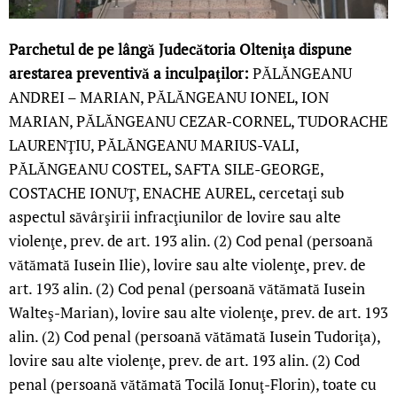
Parchetul de pe lângă Judecătoria Olteniţa dispune
arestarea preventivă a inculpaţilor:
PĂLĂNGEANU
ANDREI – MARIAN, PĂLĂNGEANU IONEL, ION
MARIAN, PĂLĂNGEANU CEZAR-CORNEL, TUDORACHE
LAURENŢIU, PĂLĂNGEANU MARIUS-VALI,
PĂLĂNGEANU COSTEL, SAFTA SILE-GEORGE,
COSTACHE IONUŢ, ENACHE AUREL, cercetaţi sub
aspectul săvârşirii infracţiunilor de lovire sau alte
violenţe, prev. de art. 193 alin. (2) Cod penal (persoană
vătămată Iusein Ilie), lovire sau alte violenţe, prev. de
art. 193 alin. (2) Cod penal (persoană vătămată Iusein
Walteş-Marian), lovire sau alte violenţe, prev. de art. 193
alin. (2) Cod penal (persoană vătămată Iusein Tudoriţa),
lovire sau alte violenţe, prev. de art. 193 alin. (2) Cod
penal (persoană vătămată Tocilă Ionuţ-Florin), toate cu