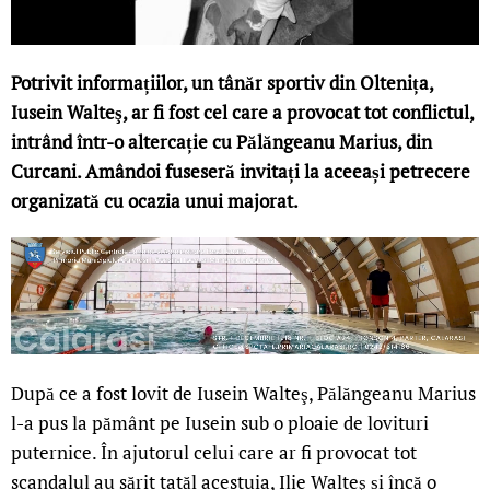
Potrivit informațiilor, un tânăr sportiv din Oltenița,
Iusein Walteş, ar fi fost cel care a provocat tot conflictul,
intrând într-o altercație cu Pălăngeanu Marius, din
Curcani. Amândoi fuseseră invitați la aceeași petrecere
organizată cu ocazia unui majorat.
După ce a fost lovit de Iusein Walteş, Pălăngeanu Marius
l-a pus la pământ pe Iusein sub o ploaie de lovituri
puternice. În ajutorul celui care ar fi provocat tot
scandalul au sărit tatăl acestuia, Ilie Walteş și încă o