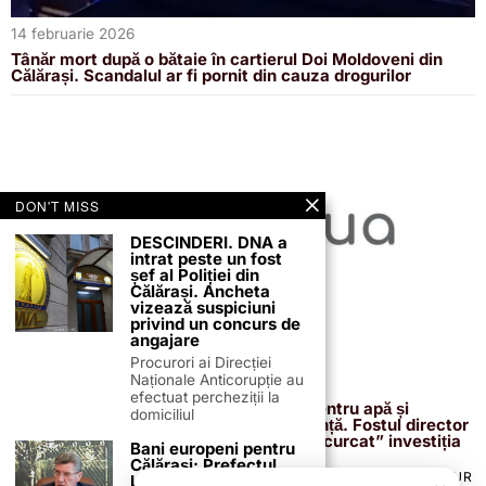
14 februarie 2026
Tânăr mort după o bătaie în cartierul Doi Moldoveni din
Călărași. Scandalul ar fi pornit din cauza drogurilor
DON'T MISS
DESCINDERI. DNA a
intrat peste un fost
șef al Poliției din
Călărași. Ancheta
vizează suspiciuni
privind un concurs de
angajare
Procurori ai Direcției
Naționale Anticorupție au
13 februarie 2026
efectuat percheziții la
Proiectul de 400 de milioane de euro pentru apă și
domiciliul
canalizare, confirmat definitiv de instanță. Fostul director
reacționează după acuzațiile că ar fi „încurcat” investiția
Bani europeni pentru
Călărași: Prefectul
TERMENI ȘI CONDIȚII
COOKIES
POLITICA DE ANULARE & RETUR
Laurențiu State anunță