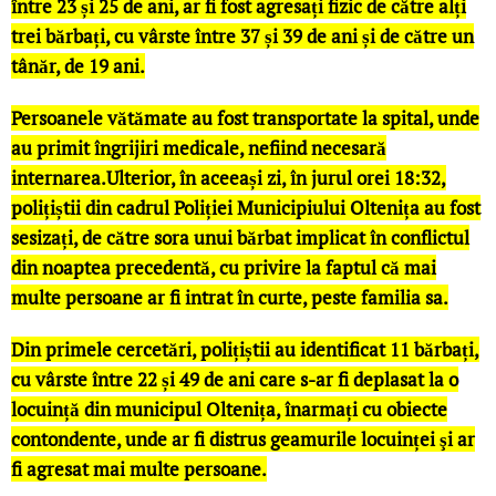
între 23 și 25 de ani, ar fi fost agresați fizic de către alți
trei bărbați, cu vârste între 37 și 39 de ani și de către un
tânăr, de 19 ani.
Persoanele vătămate au fost transportate la spital, unde
au primit îngrijiri medicale, nefiind necesară
internarea.Ulterior, în aceeași zi, în jurul orei 18:32,
polițiștii din cadrul Poliției Municipiului Oltenița au fost
sesizați, de către sora unui bărbat implicat în conflictul
din noaptea precedentă, cu privire la faptul că mai
multe persoane ar fi intrat în curte, peste familia sa.
Din primele cercetări, polițiștii au identificat 11 bărbați,
cu vârste între 22 și 49 de ani care s-ar fi deplasat la o
locuință din municipul Oltenița, înarmați cu obiecte
contondente, unde ar fi distrus geamurile locuinței şi ar
fi agresat mai multe persoane.