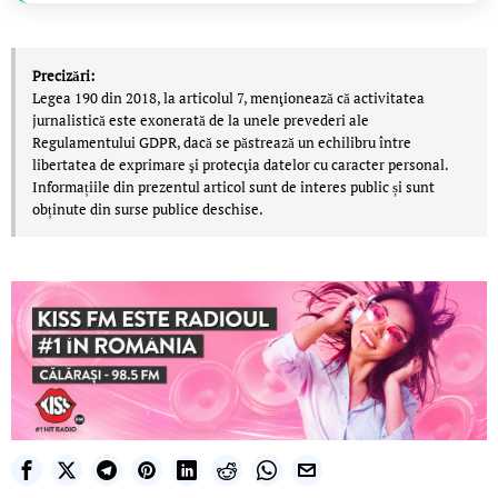
Precizări:
Legea 190 din 2018, la articolul 7, menţionează că activitatea
jurnalistică este exonerată de la unele prevederi ale
Regulamentului GDPR, dacă se păstrează un echilibru între
libertatea de exprimare şi protecţia datelor cu caracter personal.
Informațiile din prezentul articol sunt de interes public și sunt
obținute din surse publice deschise.