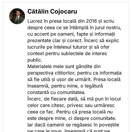
Cătălin Cojocaru
Lucrez în presa locală din 2016 și scriu
despre ceea ce se întâmplă în jurul nostru,
cu accent pe oameni, fapte și informații
prezentate clar și corect. Încerc să explic
lucrurile pe înțelesul tuturor și să ofer
context pentru subiectele de interes
public.
Materialele mele sunt gândite din
perspectiva cititorilor, pentru ca informația
să fie utilă și ușor de urmărit. Presa locală
înseamnă, pentru mine, o legătură
constantă cu comunitatea.
Încerc, de fiecare dată, să mă pun în locul
celor care citesc, privesc sau urmăresc
ceea ce fac. Pentru că presa locală nu
este despre mine, ci despre comunitate.
Iar dacă oamenii se regăsesc în poveștile
pe care le spun, înseamnă că sunt pe