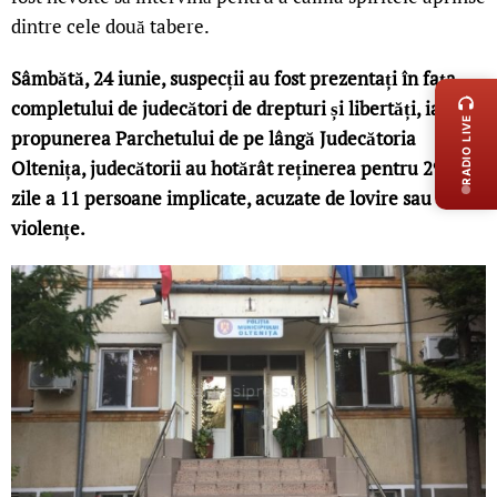
dintre cele două tabere.
LIVE 
Sâmbătă, 24 iunie, suspecții au fost prezentați în fața
completului de judecători de drepturi și libertăți, iar la
RADIO LIVE
propunerea Parchetului de pe lângă Judecătoria
Oltenița, judecătorii au hotărât reținerea pentru 29 de
zile a 11 persoane implicate, acuzate de lovire sau alte
violențe.