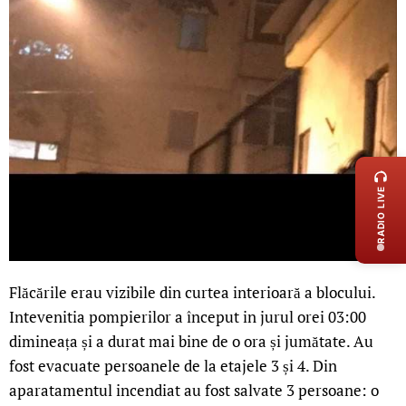
LIVE 
RADIO LIVE
Flăcările erau vizibile din curtea interioară a blocului.
Intevenitia pompierilor a început in jurul orei 03:00
dimineața și a durat mai bine de o ora și jumătate. Au
fost evacuate persoanele de la etajele 3 și 4. Din
aparatamentul incendiat au fost salvate 3 persoane: o