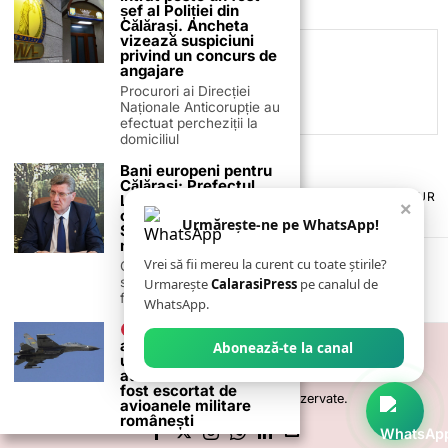
șef al Poliției din
Călărași. Ancheta
vizează suspiciuni
privind un concurs de
C.C
angajare
Procurori ai Direcției
Naționale Anticorupție au
efectuat percheziții la
domiciliul
Bani europeni pentru
Călărași: Prefectul
TERMENI ȘI CONDIȚII
COOKIES
POLITICA DE ANULARE & RETUR
Laurențiu State anunță
×
PUBLICITATE ONLINE & TIPĂRITĂ
DESPRE NOI
CONTACT
colaborarea cu ADR
Urmărește-ne pe WhatsApp!
Sud-Muntenia pentru
ZIARUL ANUNȚUL CĂLĂRĂȘEAN
noi finanțări
Vrei să fii mereu la curent cu toate știrile?
Călărașul se pregătește
să intre pe harta
Urmarește
CalarasiPress
pe canalul de
finanțărilor europene, cu
WhatsApp.
UPDATE LIVE! Un
avion militar
Abonează-te la canal
ucrainean Suhoi 27 a
aterizat la Bacău. A
fost escortat de
©
2026
- Toate drepturile sunt rezervate.
avioanele militare
românești
Sursa Ucraina 24/7