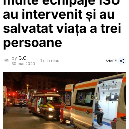
multe echipaje ISU
au intervenit și au
salvatat viața a trei
persoane
by
C.C
1 min read
SHARE
30 mai 2020