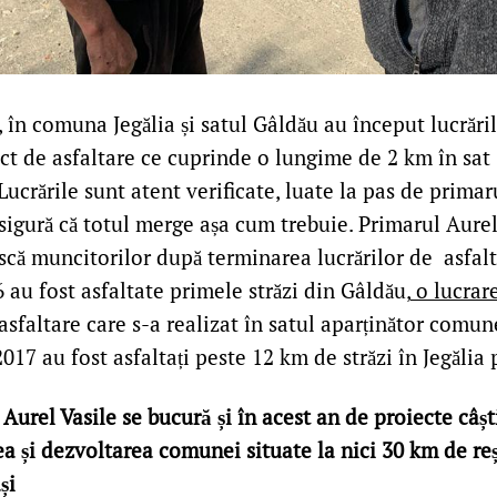
, în comuna Jegălia și satul Gâldău au început lucrări
t de asfaltare ce cuprinde o lungime de 2 km în sat G
 Lucrările sunt atent verificate, luate la pas de primar
asigură că totul merge așa cum trebuie. Primarul Aurel
ă muncitorilor după terminarea lucrărilor de asfalta
6 au fost asfaltate primele străzi din Gâldău,
o lucrare
sfaltare care s-a realizat în satul aparținător comune
17 au fost asfaltați peste 12 km de străzi în Jegălia
 Aurel Vasile se bucură și în acest an de proiecte câșt
a și dezvoltarea comunei situate la nici 30 km de re
și