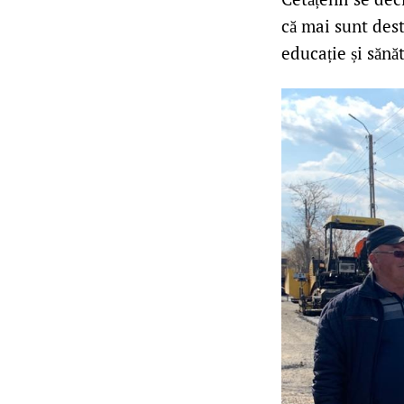
că mai sunt destu
educație și sănă