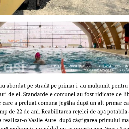
au abordat pe stradă pe primar i-au mulțumit pentru 
uri de ei. Standardele comunei au fost ridicate de lib
r care a preluat comuna Jegălia după un alt primar ca
mp de 22 de ani. Reabilitarea rețelei de apă potabilă
a realizat-o Vasile Aurel după câștigarea primului ma
lară mulțumiți, iar edilul nu se oprește aici. Vrea să