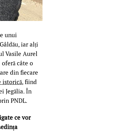
le unui
âldău, iar alți
ul Vasile Aurel
 oferă câte o
re din fiecare
 istorică
, fiind
i Jegălia. În
 prin PNDL.
igate ce vor
ședința