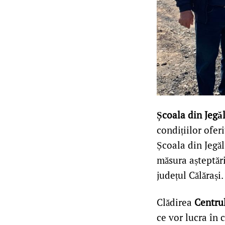
Școala din Jegăl
condițiilor oferi
Școala din Jegăl
măsura așteptări
județul Călărași
Clădirea
Centrul
ce vor lucra în 