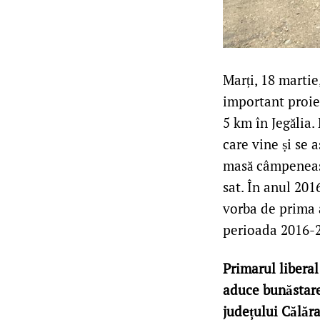
Marți, 18 martie
important proiec
5 km în Jegălia.
care vine și se 
masă câmpeneasc
sat. În anul 201
vorba de prima a
perioada 2016-20
Primarul liberal
aduce bunăstare
județului Călăra