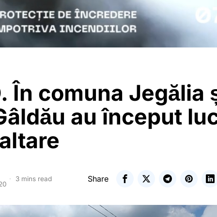
 În comuna Jegălia ș
Gâldău au început luc
altare
Share
3 mins read
020