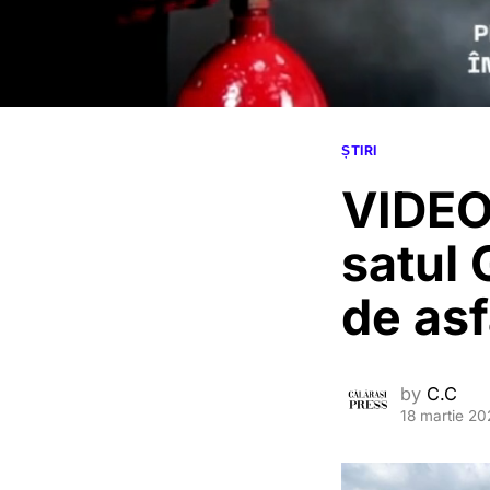
ȘTIRI
VIDEO.
satul 
de asf
by
C.C
18 martie 2