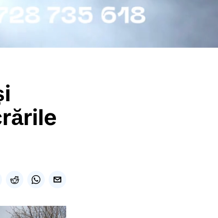
i
rările