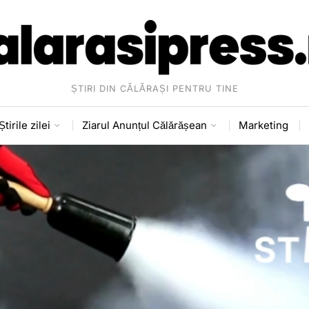
ȘTIRI DIN CĂLĂRAȘI PENTRU TINE
Știrile zilei
Ziarul Anunțul Călărășean
Marketing