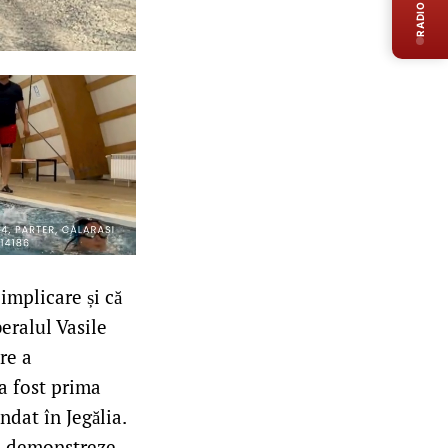
RADIO LIVE
implicare și că
eralul Vasile
re a
 a fost prima
ndat în Jegălia.
 ne demonstreze