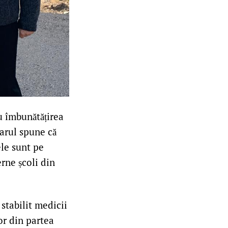
u îmbunătățirea
marul spune că
ele sunt pe
rne școli din
 stabilit medicii
or din partea