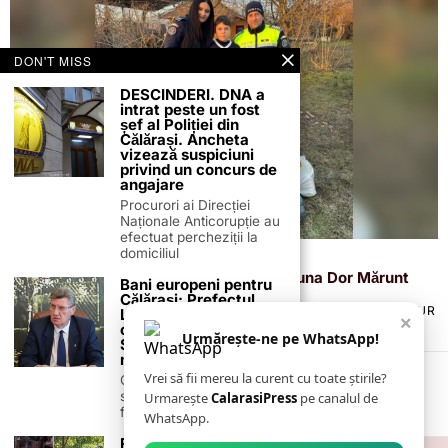
DON'T MISS
DESCINDERI. DNA a
intrat peste un fost
șef al Poliției din
Călărași. Ancheta
vizează suspiciuni
privind un concurs de
angajare
Procurori ai Direcției
Naționale Anticorupție au
efectuat percheziții la
domiciliul
31 ianuarie 2024
Marele vis al unui mic fotbalist din comuna Dor Mărunt
Bani europeni pentru
Călărași: Prefectul
TERMENI ȘI CONDIȚII
COOKIES
POLITICA DE ANULARE & RETUR
Laurențiu State anunță
×
PUBLICITATE ONLINE & TIPĂRITĂ
DESPRE NOI
CONTACT
colaborarea cu ADR
Urmărește-ne pe WhatsApp!
ZIARUL ANUNȚUL CĂLĂRĂȘEAN
Sud-Muntenia pentru
noi finanțări
Vrei să fii mereu la curent cu toate știrile?
Călărașul se pregătește
să intre pe harta
Urmarește
CalarasiPress
pe canalul de
finanțărilor europene, cu
WhatsApp.
Femeie înjunghiată de