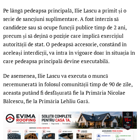
Pe lângă pedeapsa principală, Ilie Lascu a primit și o
serie de sancțiuni suplimentare. A fost interzis să
candideze sau să ocupe funcții publice timp de 2 ani,
precum și să dețină o poziție care implică exercițiul
autorității de stat. O pedeapsă accesorie, constând în
aceleași interdicții, va intra în vigoare doar în situația în
care pedeapsa principală devine executabilă.
De asemenea, Ilie Lascu va executa o muncă
neremunerată în folosul comunității timp de 90 de zile,
aceasta putând fi desfășurată fie la Primăria Nicolae
Bălcescu, fie la Primăria Lehliu Gară.