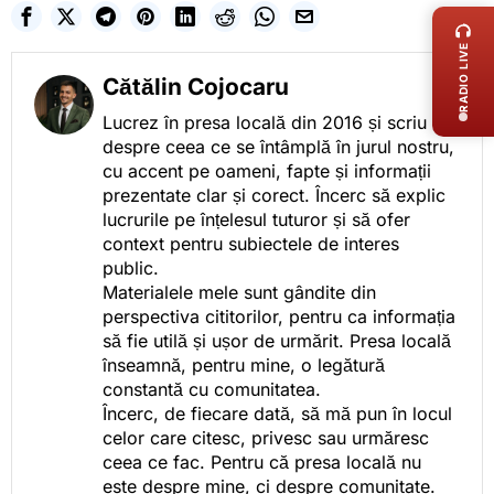
RADIO LIVE
Cătălin Cojocaru
Lucrez în presa locală din 2016 și scriu
despre ceea ce se întâmplă în jurul nostru,
cu accent pe oameni, fapte și informații
prezentate clar și corect. Încerc să explic
lucrurile pe înțelesul tuturor și să ofer
context pentru subiectele de interes
public.
Materialele mele sunt gândite din
perspectiva cititorilor, pentru ca informația
să fie utilă și ușor de urmărit. Presa locală
înseamnă, pentru mine, o legătură
constantă cu comunitatea.
Încerc, de fiecare dată, să mă pun în locul
celor care citesc, privesc sau urmăresc
ceea ce fac. Pentru că presa locală nu
este despre mine, ci despre comunitate.