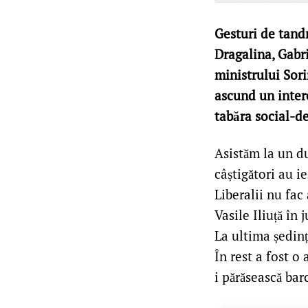
Gesturi de tandr
Dragalina, Gabri
ministrului Sori
ascund un intere
tabăra social-d
Asistăm la un du
câștigători au ie
Liberalii nu fac
Vasile Iliuță în j
La ultima ședinț
În rest a fost o
i părăsească bar