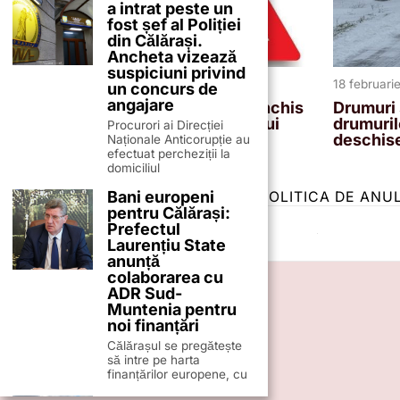
a intrat peste un
fost șef al Poliției
din Călărași.
Ancheta vizează
suspiciuni privind
20 februarie 2026
18 februari
un concurs de
angajare
DJ403 Mânăstirea -Luica, închis
Drumuri 
temporar din cauza viscolului
drumuril
Procurori ai Direcției
deschise
Naționale Anticorupție au
efectuat percheziții la
domiciliul
Bani europeni
TERMENI ȘI CONDIȚII
COOKIES
POLITICA DE ANU
pentru Călărași:
Prefectul
Laurențiu State
anunță
colaborarea cu
ADR Sud-
Muntenia pentru
noi finanțări
Călărașul se pregătește
să intre pe harta
finanțărilor europene, cu