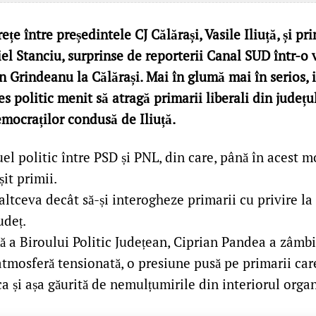
ețe între președintele CJ Călărași, Vasile Iliuță, și 
el Stanciu, surprinse de reporterii Canal SUD într-o v
n Grindeanu la Călărași. Mai în glumă mai în serios, 
s politic menit să atragă primarii liberali din județul
emocraților condusă de Iliuță.
el politic între PSD și PNL, din care, până în acest 
șit primii.
 altceva decât să-și interogheze primarii cu privire la
udeț.
ă a Biroului Politic Județean, Ciprian Pandea a zâmbi
 atmosferă tensionată, o presiune pusă pe primarii ca
ca și așa găurită de nemulțumirile din interiorul organ