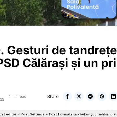
 Gesturi de tandrețe
PSD Călărași și un pr
Share
1 min read
022
ost editor » Post Settings » Post Formats
tab below your editor to e