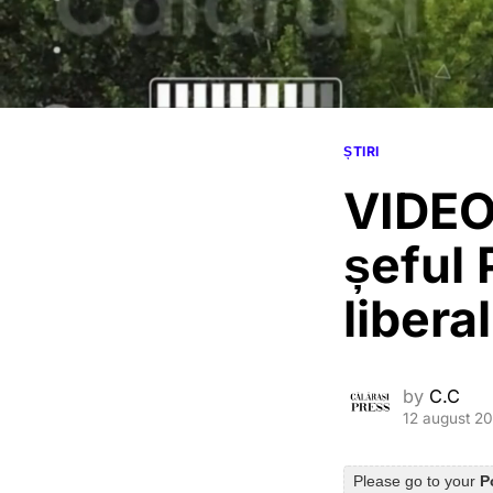
ȘTIRI
VIDEO.
șeful 
liberal
by
C.C
12 august 2
Please go to your
P