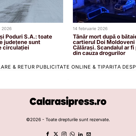
e 2026
14 februarie 2026
și Poduri S.A.: toate
Tânăr mort după o bătaie
e județene sunt
cartierul Doi Moldoveni
 circulației
Călărași. Scandalul ar fi
din cauza drogurilor
LARE & RETUR
PUBLICITATE ONLINE & TIPĂRITĂ
DESP
©
2026
- Toate drepturile sunt rezervate.