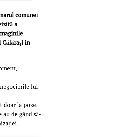
primarul comunei
izită a
imaginile
 Călărași în
moment,
 negocierile lui
t doar la poze.
re au de gând să-
izației.