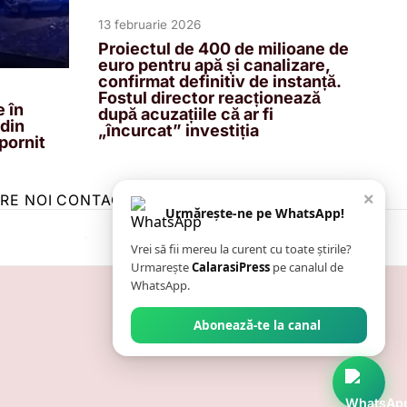
13 februarie 2026
Proiectul de 400 de milioane de
euro pentru apă și canalizare,
confirmat definitiv de instanță.
Fostul director reacționează
 în
după acuzațiile că ar fi
 din
„încurcat” investiția
 pornit
×
RE NOI
CONTACT
ZIARUL ANUNȚUL CĂLĂRĂȘEAN
Urmărește-ne pe WhatsApp!
Vrei să fii mereu la curent cu toate știrile?
Urmarește
CalarasiPress
pe canalul de
WhatsApp.
Abonează-te la canal