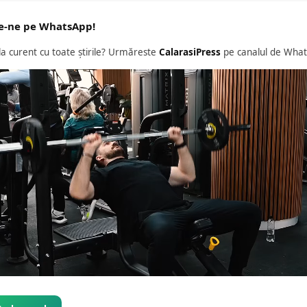
e-ne pe WhatsApp!
 la curent cu toate știrile? Urmăreste
CalarasiPress
pe canalul de What