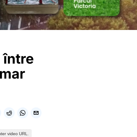
 între
imar
nter video URL.