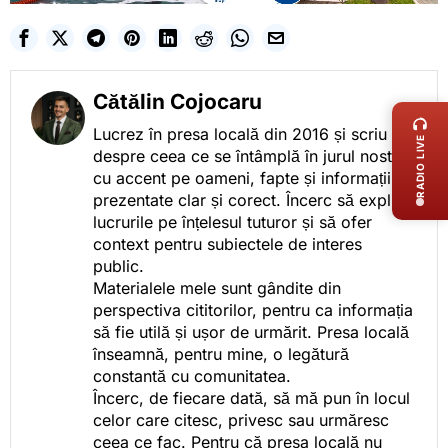
LIVE 
Cătălin Cojocaru
Lucrez în presa locală din 2016 și scriu
RADIO LIVE
despre ceea ce se întâmplă în jurul nostru,
cu accent pe oameni, fapte și informații
prezentate clar și corect. Încerc să explic
lucrurile pe înțelesul tuturor și să ofer
context pentru subiectele de interes
public.
Materialele mele sunt gândite din
perspectiva cititorilor, pentru ca informația
să fie utilă și ușor de urmărit. Presa locală
înseamnă, pentru mine, o legătură
constantă cu comunitatea.
Încerc, de fiecare dată, să mă pun în locul
celor care citesc, privesc sau urmăresc
ceea ce fac. Pentru că presa locală nu