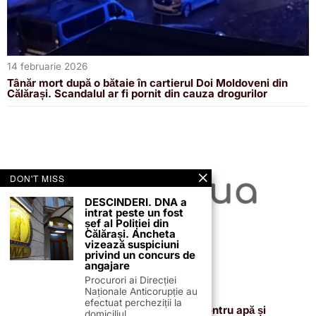
14 februarie 2026
Tânăr mort după o bătaie în cartierul Doi Moldoveni din
Călărași. Scandalul ar fi pornit din cauza drogurilor
DON'T MISS
DESCINDERI. DNA a
intrat peste un fost
șef al Poliției din
Călărași. Ancheta
vizează suspiciuni
privind un concurs de
angajare
Procurori ai Direcției
Naționale Anticorupție au
13 februarie 2026
efectuat percheziții la
Proiectul de 400 de milioane de euro pentru apă și
domiciliul