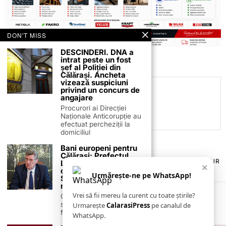
DON'T MISS
DESCINDERI. DNA a
intrat peste un fost
șef al Poliției din
Călărași. Ancheta
vizează suspiciuni
privind un concurs de
C.C
angajare
Procurori ai Direcției
Naționale Anticorupție au
efectuat percheziții la
domiciliul
Bani europeni pentru
Călărași: Prefectul
TERMENI ȘI CONDIȚII
COOKIES
POLITICA DE ANULARE & RETUR
Laurențiu State anunță
×
PUBLICITATE ONLINE & TIPĂRITĂ
DESPRE NOI
CONTACT
colaborarea cu ADR
Urmărește-ne pe WhatsApp!
Sud-Muntenia pentru
ZIARUL ANUNȚUL CĂLĂRĂȘEAN
noi finanțări
Vrei să fii mereu la curent cu toate știrile?
Călărașul se pregătește
să intre pe harta
Urmarește
CalarasiPress
pe canalul de
finanțărilor europene, cu
WhatsApp.