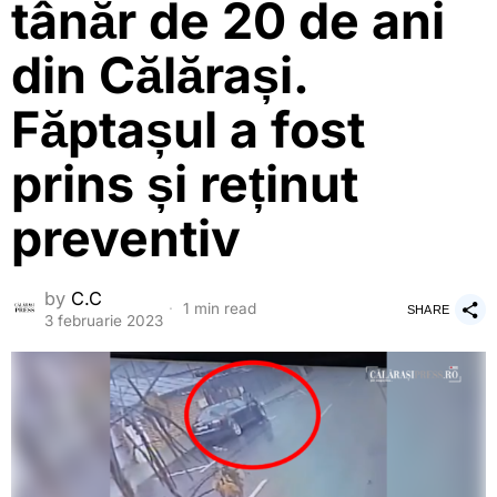
tânăr de 20 de ani
din Călărași.
Făptașul a fost
prins și reținut
preventiv
by
C.C
1 min read
SHARE
3 februarie 2023