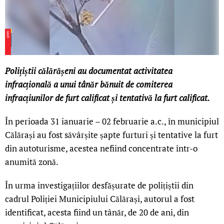
Polițiștii călărășeni au documentat activitatea
infracțională a unui tânăr bănuit de comiterea
infracțiunilor de furt calificat și tentativă la furt calificat.
În perioada 31 ianuarie – 02 februarie a.c., în municipiul
Călărași au fost săvârșite șapte furturi și tentative la furt
din autoturisme, acestea nefiind concentrate într-o
anumită zonă.
În urma investigațiilor desfășurate de polițiștii din
cadrul Poliției Municipiului Călărași, autorul a fost
identificat, acesta fiind un tânăr, de 20 de ani, din
LIVE 