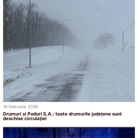
18 februarie 2026
Drumuri și Poduri S.A.: toate drumurile județene sunt
deschise circulației