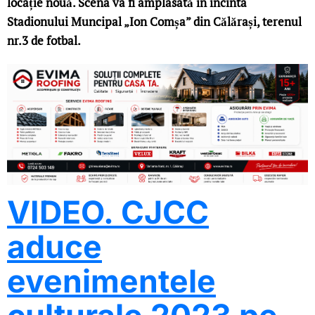
locație nouă. Scena va fi amplasată în incinta
Stadionului Muncipal „Ion Comșa” din Călărași, terenul
nr.3 de fotbal.
VIDEO. CJCC
aduce
evenimentele