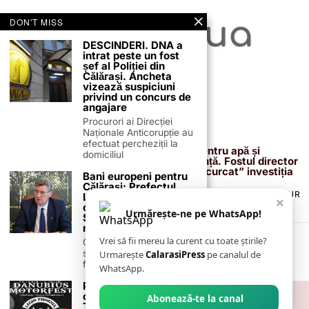
DON'T MISS
DESCINDERI. DNA a
intrat peste un fost
șef al Poliției din
Călărași. Ancheta
vizează suspiciuni
privind un concurs de
angajare
Procurori ai Direcției
Naționale Anticorupție au
13 februarie 2026
efectuat percheziții la
Proiectul de 400 de milioane de euro pentru apă și
domiciliul
canalizare, confirmat definitiv de instanță. Fostul director
reacționează după acuzațiile că ar fi „încurcat” investiția
Bani europeni pentru
Călărași: Prefectul
TERMENI ȘI CONDIȚII
COOKIES
POLITICA DE ANULARE & RETUR
Laurențiu State anunță
×
PUBLICITATE ONLINE & TIPĂRITĂ
DESPRE NOI
CONTACT
colaborarea cu ADR
Urmărește-ne pe WhatsApp!
Sud-Muntenia pentru
ZIARUL ANUNȚUL CĂLĂRĂȘEAN
noi finanțări
Vrei să fii mereu la curent cu toate știrile?
Călărașul se pregătește
să intre pe harta
Urmarește
CalarasiPress
pe canalul de
finanțărilor europene, cu
WhatsApp.
Primul eveniment
cultural pe Plaja
Abonează-te la canal
Tineretului din