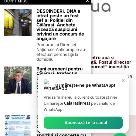
DON'T MISS
DESCINDERI. DNA a
intrat peste un fost
șef al Poliției din
Călărași. Ancheta
vizează suspiciuni
privind un concurs de
angajare
Procurori ai Direcției
Naționale Anticorupție au
13 februarie 2026
efectuat percheziții la
Proiectul de 400 de milioane de euro pentru apă și
domiciliul
canalizare, confirmat definitiv de instanță. Fostul director
reacționează după acuzațiile că ar fi „încurcat” investiția
Bani europeni pentru
Călărași: Prefectul
TERMENI ȘI CONDIȚII
COOKIES
POLITICA DE ANULARE & RETUR
Laurențiu State anunță
×
PUBLICITATE ONLINE & TIPĂRITĂ
DESPRE NOI
CONTACT
colaborarea cu ADR
Urmărește-ne pe WhatsApp!
Sud-Muntenia pentru
ZIARUL ANUNȚUL CĂLĂRĂȘEAN
noi finanțări
Vrei să fii mereu la curent cu toate știrile?
Călărașul se pregătește
să intre pe harta
Urmarește
CalarasiPress
pe canalul de
finanțărilor europene, cu
WhatsApp.
Călărașiul devine
capitala înotului în ape
Abonează-te la canal
deschise! Patru zile de
spectacol, 400 de
sportivi și concerte cu