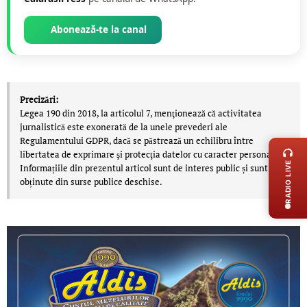
Abonează-te la canal
Precizări:
Legea 190 din 2018, la articolul 7, menţionează că activitatea
jurnalistică este exonerată de la unele prevederi ale
LIVE 
Regulamentului GDPR, dacă se păstrează un echilibru între
libertatea de exprimare şi protecţia datelor cu caracter personal.
RADIO LIVE
Informațiile din prezentul articol sunt de interes public și sunt
obținute din surse publice deschise.