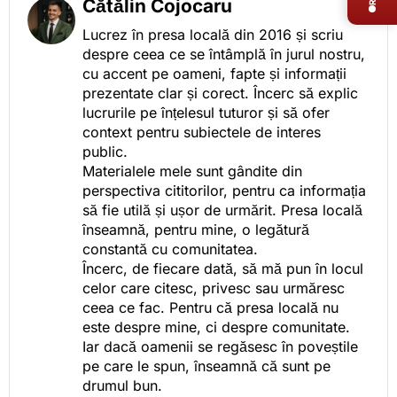
Cătălin Cojocaru
Lucrez în presa locală din 2016 și scriu
despre ceea ce se întâmplă în jurul nostru,
cu accent pe oameni, fapte și informații
prezentate clar și corect. Încerc să explic
lucrurile pe înțelesul tuturor și să ofer
context pentru subiectele de interes
public.
Materialele mele sunt gândite din
perspectiva cititorilor, pentru ca informația
să fie utilă și ușor de urmărit. Presa locală
înseamnă, pentru mine, o legătură
constantă cu comunitatea.
Încerc, de fiecare dată, să mă pun în locul
celor care citesc, privesc sau urmăresc
ceea ce fac. Pentru că presa locală nu
este despre mine, ci despre comunitate.
Iar dacă oamenii se regăsesc în poveștile
pe care le spun, înseamnă că sunt pe
drumul bun.