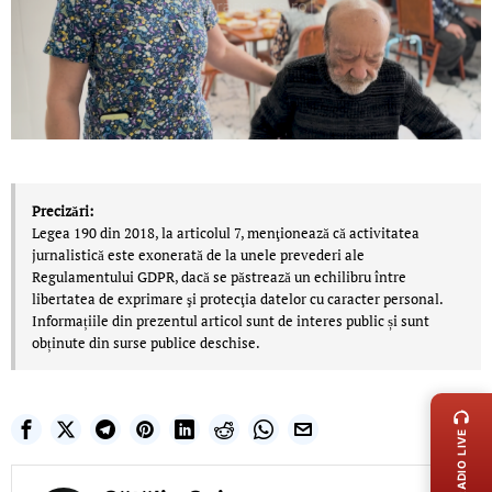
Precizări:
Legea 190 din 2018, la articolul 7, menţionează că activitatea
jurnalistică este exonerată de la unele prevederi ale
Regulamentului GDPR, dacă se păstrează un echilibru între
libertatea de exprimare şi protecţia datelor cu caracter personal.
Informațiile din prezentul articol sunt de interes public și sunt
obținute din surse publice deschise.
LIVE 
RADIO LIVE