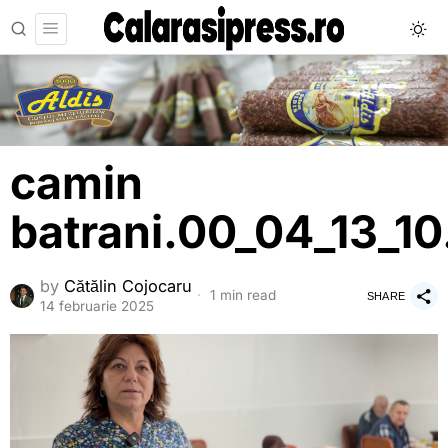
camin
batrani.00_04_13_10.
by
Cătălin Cojocaru
1 min read
SHARE
14 februarie 2025