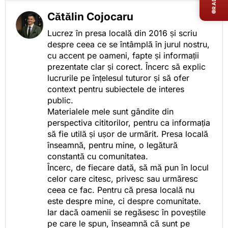
Cătălin Cojocaru
Lucrez în presa locală din 2016 și scriu
despre ceea ce se întâmplă în jurul nostru,
cu accent pe oameni, fapte și informații
prezentate clar și corect. Încerc să explic
lucrurile pe înțelesul tuturor și să ofer
context pentru subiectele de interes
public.
Materialele mele sunt gândite din
perspectiva cititorilor, pentru ca informația
să fie utilă și ușor de urmărit. Presa locală
înseamnă, pentru mine, o legătură
constantă cu comunitatea.
Încerc, de fiecare dată, să mă pun în locul
celor care citesc, privesc sau urmăresc
ceea ce fac. Pentru că presa locală nu
este despre mine, ci despre comunitate.
Iar dacă oamenii se regăsesc în poveștile
pe care le spun, înseamnă că sunt pe