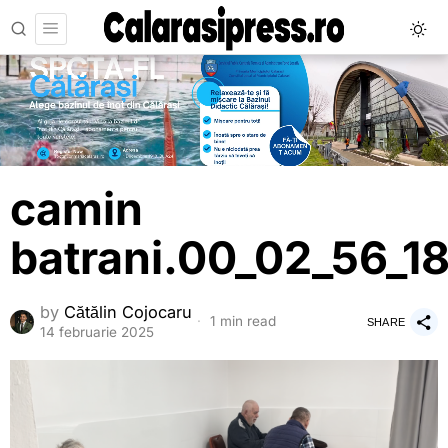
camin
batrani.00_02_56_18
by
Cătălin Cojocaru
1 min read
SHARE
14 februarie 2025