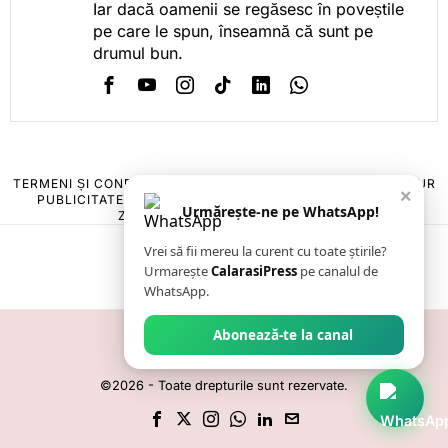
Iar dacă oamenii se regăsesc în poveștile
pe care le spun, înseamnă că sunt pe
drumul bun.
TERMENI ȘI CONDIȚII
COOKIES
POLITICA DE ANULARE & RETUR
×
PUBLICITATE ONLINE & TIPĂRITĂ
DESPRE NOI
CONTACT
Urmărește-ne pe WhatsApp!
ZIARUL ANUNȚUL CĂLĂRĂȘEAN
Vrei să fii mereu la curent cu toate știrile?
Urmarește
CalarasiPress
pe canalul de
WhatsApp.
Abonează-te la canal
©
2026
- Toate drepturile sunt rezervate.