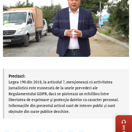
Precizări:
Legea 190 din 2018, la articolul 7, menţionează că activitatea
jurnalistică este exonerată de la unele prevederi ale
Regulamentului GDPR, dacă se păstrează un echilibru între
libertatea de exprimare şi protecţia datelor cu caracter personal.
Informațiile din prezentul articol sunt de interes public și sunt
LIVE 
obținute din surse publice deschise.