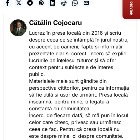
RADIO LIVE
Cătălin Cojocaru
Lucrez în presa locală din 2016 și scriu
despre ceea ce se întâmplă în jurul nostru,
cu accent pe oameni, fapte și informații
prezentate clar și corect. Încerc să explic
lucrurile pe înțelesul tuturor și să ofer
context pentru subiectele de interes
public.
Materialele mele sunt gândite din
perspectiva cititorilor, pentru ca informația
să fie utilă și ușor de urmărit. Presa locală
înseamnă, pentru mine, o legătură
constantă cu comunitatea.
Încerc, de fiecare dată, să mă pun în locul
celor care citesc, privesc sau urmăresc
ceea ce fac. Pentru că presa locală nu
este despre mine, ci despre comunitate.