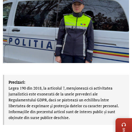
Precizări:
Legea 190 din 2018, la articolul 7, menţionează că activitatea
jurnalistică este exonerată de la unele prevederi ale
Regulamentului GDPR, dacă se păstrează un echilibru între
libertatea de exprimare şi protecţia datelor cu caracter personal.
Informațiile din prezentul articol sunt de interes public și sunt
LIVE 
obținute din surse publice deschise.