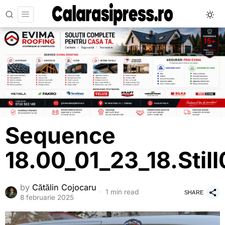
Sequence
18.00_01_23_18.Stil
by
Cătălin Cojocaru
1 min read
SHARE
8 februarie 2025