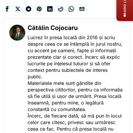
RADIO LIVE
Cătălin Cojocaru
Lucrez în presa locală din 2016 și scriu
despre ceea ce se întâmplă în jurul nostru,
cu accent pe oameni, fapte și informații
prezentate clar și corect. Încerc să explic
lucrurile pe înțelesul tuturor și să ofer
context pentru subiectele de interes
public.
Materialele mele sunt gândite din
perspectiva cititorilor, pentru ca informația
să fie utilă și ușor de urmărit. Presa locală
înseamnă, pentru mine, o legătură
constantă cu comunitatea.
Încerc, de fiecare dată, să mă pun în locul
celor care citesc, privesc sau urmăresc
ceea ce fac. Pentru că presa locală nu