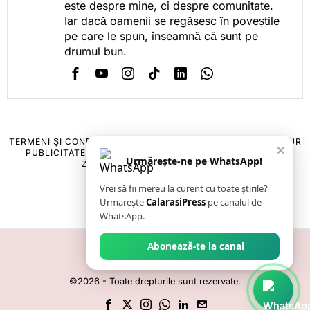
este despre mine, ci despre comunitate.
Iar dacă oamenii se regăsesc în poveștile
pe care le spun, înseamnă că sunt pe
drumul bun.
TERMENI ȘI CONDIȚII
COOKIES
POLITICA DE ANULARE & RETUR
×
PUBLICITATE ONLINE & TIPĂRITĂ
DESPRE NOI
CONTACT
Urmărește-ne pe WhatsApp!
ZIARUL ANUNȚUL CĂLĂRĂȘEAN
Vrei să fii mereu la curent cu toate știrile?
Urmarește
CalarasiPress
pe canalul de
WhatsApp.
Abonează-te la canal
©
2026
- Toate drepturile sunt rezervate.