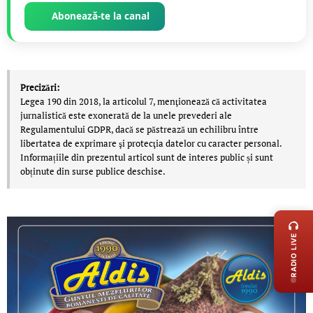
Abonează-te la canal
Precizări:
Legea 190 din 2018, la articolul 7, menţionează că activitatea
jurnalistică este exonerată de la unele prevederi ale
Regulamentului GDPR, dacă se păstrează un echilibru între
libertatea de exprimare şi protecţia datelor cu caracter personal.
Informațiile din prezentul articol sunt de interes public și sunt
obținute din surse publice deschise.
LIVE 
RADIO LIVE