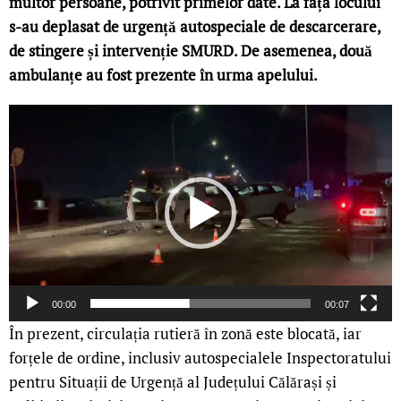
multor persoane, potrivit primelor date. La fața locului
s-au deplasat de urgență autospeciale de descarcerare,
de stingere și intervenție SMURD. De asemenea, două
ambulanțe au fost prezente în urma apelului.
Player
video
00:00
00:07
În prezent, circulația rutieră în zonă este blocată, iar
forțele de ordine, inclusiv autospecialele Inspectoratului
pentru Situații de Urgență al Județului Călărași și