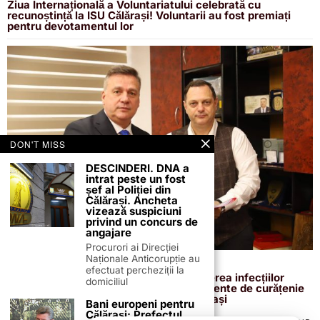
Ziua Internațională a Voluntariatului celebrată cu
recunoștință la ISU Călărași! Voluntarii au fost premiați
pentru devotamentul lor
DON'T MISS
DESCINDERI. DNA a
intrat peste un fost
șef al Poliției din
Călărași. Ancheta
vizează suspiciuni
privind un concurs de
angajare
Procurori ai Direcției
Naționale Anticorupție au
20 noiembrie 2024
efectuat percheziții la
Patru contracte semnate pentru reducerea infecțiilor
domiciliul
dobândite în spital: Investiții în echipamente de curățenie
și dezinfecție la Spitalul Județean Călărași
Bani europeni pentru
Călărași: Prefectul