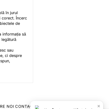
ă în jurul
i corect. Încerc
ubiectele de
a informația să
o legătură
vesc sau
e, ci despre
 spun,
×
RE NOI
CONTACT
ZIARUL ANUNȚUL CĂLĂRĂȘEAN