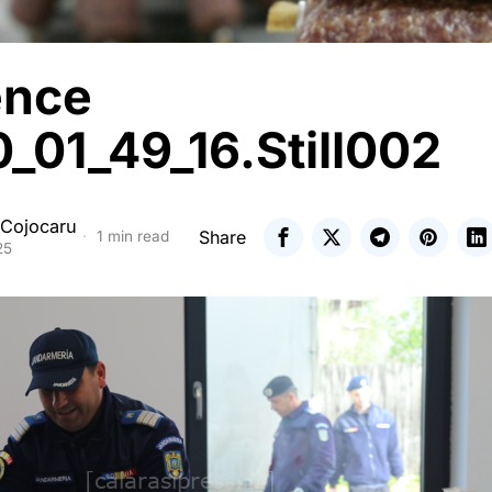
ence
_01_49_16.Still002
 Cojocaru
Share
1 min read
25