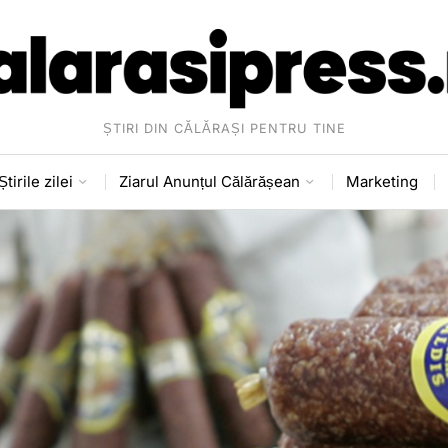
ȘTIRI DIN CĂLĂRAȘI PENTRU TINE
Știrile zilei
Ziarul Anunțul Călărășean
Marketing