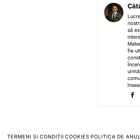
Căt
Lucre
nostr
să ex
inter
Mater
fie u
const
Încer
urmăr
comun
însea
TERMENI ȘI CONDIȚII
COOKIES
POLITICA DE ANU