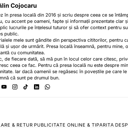
ălin Cojocaru
z în presa locală din 2016 și scriu despre ceea ce se întâmpl
u, cu accent pe oameni, fapte și informații prezentate clar ș
plic lucrurile pe înțelesul tuturor și să ofer context pentru s
es public.
ialele mele sunt gândite din perspectiva cititorilor, pentru c
tilă și ușor de urmărit. Presa locală înseamnă, pentru mine, 
antă cu comunitatea.
c, de fiecare dată, să mă pun în locul celor care citesc, pri
esc ceea ce fac. Pentru că presa locală nu este despre min
itate. Iar dacă oamenii se regăsesc în poveștile pe care le
mnă că sunt pe drumul bun.
LARE & RETUR
PUBLICITATE ONLINE & TIPĂRITĂ
DESP