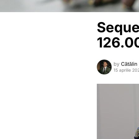
Sequ
126.00
by
Cătălin
15 aprilie 20