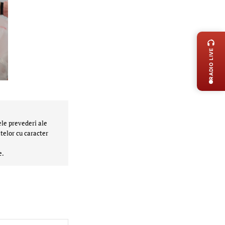
LIVE 
RADIO LIVE
ele prevederi ale
telor cu caracter
e.