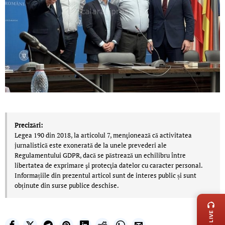
Precizări:
Legea 190 din 2018, la articolul 7, menţionează că activitatea
jurnalistică este exonerată de la unele prevederi ale
Regulamentului GDPR, dacă se păstrează un echilibru între
libertatea de exprimare şi protecţia datelor cu caracter personal.
Informațiile din prezentul articol sunt de interes public și sunt
obținute din surse publice deschise.
LIVE 