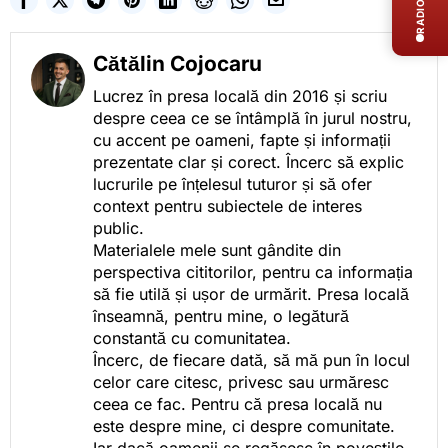
RADIO LIVE
Cătălin Cojocaru
Lucrez în presa locală din 2016 și scriu
despre ceea ce se întâmplă în jurul nostru,
cu accent pe oameni, fapte și informații
prezentate clar și corect. Încerc să explic
lucrurile pe înțelesul tuturor și să ofer
context pentru subiectele de interes
public.
Materialele mele sunt gândite din
perspectiva cititorilor, pentru ca informația
să fie utilă și ușor de urmărit. Presa locală
înseamnă, pentru mine, o legătură
constantă cu comunitatea.
Încerc, de fiecare dată, să mă pun în locul
celor care citesc, privesc sau urmăresc
ceea ce fac. Pentru că presa locală nu
este despre mine, ci despre comunitate.