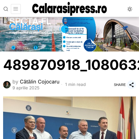
489870918_108063
by
Cătălin Cojocaru
1 min read
SHARE
9 aprilie 2025