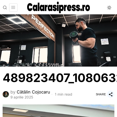
489823407_108063
by
Cătălin Cojocaru
1 min read
SHARE
9 aprilie 2025