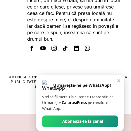
Încerc, de fiecare dată, să mă pun în locul
celor care citesc, privesc sau urmăresc
ceea ce fac. Pentru că presa locală nu
este despre mine, ci despre comunitate.
Iar dacă oamenii se regăsesc în poveștile
pe care le spun, înseamnă că sunt pe
drumul bun.
TERMENI ȘI CONDIȚII
COOKIES
POLITICA DE ANULARE & RETUR
×
PUBLICITATE ONLINE & TIPĂRITĂ
DESPRE NOI
CONTACT
Urmărește-ne pe WhatsApp!
ZIARUL ANUNȚUL CĂLĂRĂȘEAN
Vrei să fii mereu la curent cu toate știrile?
Urmarește
CalarasiPress
pe canalul de
WhatsApp.
Abonează-te la canal