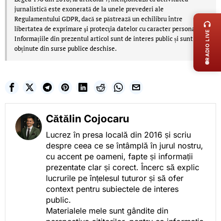
LIVE 
jurnalistică este exonerată de la unele prevederi ale
Regulamentului GDPR, dacă se păstrează un echilibru între
libertatea de exprimare şi protecţia datelor cu caracter personal.
RADIO LIVE
Informațiile din prezentul articol sunt de interes public și sunt
obținute din surse publice deschise.
Cătălin Cojocaru
Lucrez în presa locală din 2016 și scriu
despre ceea ce se întâmplă în jurul nostru,
cu accent pe oameni, fapte și informații
prezentate clar și corect. Încerc să explic
lucrurile pe înțelesul tuturor și să ofer
context pentru subiectele de interes
public.
Materialele mele sunt gândite din