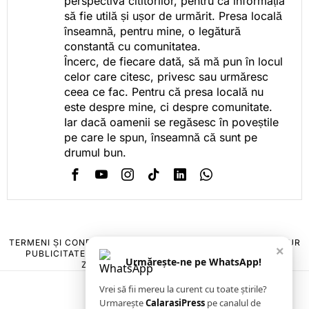
perspectiva cititorilor, pentru ca informația
să fie utilă și ușor de urmărit. Presa locală
înseamnă, pentru mine, o legătură
constantă cu comunitatea.
Încerc, de fiecare dată, să mă pun în locul
celor care citesc, privesc sau urmăresc
ceea ce fac. Pentru că presa locală nu
este despre mine, ci despre comunitate.
Iar dacă oamenii se regăsesc în poveștile
pe care le spun, înseamnă că sunt pe
drumul bun.
TERMENI ȘI CONDIȚII
COOKIES
POLITICA DE ANULARE & RETUR
×
PUBLICITATE ONLINE & TIPĂRITĂ
DESPRE NOI
CONTACT
Urmărește-ne pe WhatsApp!
ZIARUL ANUNȚUL CĂLĂRĂȘEAN
Vrei să fii mereu la curent cu toate știrile?
Urmarește
CalarasiPress
pe canalul de